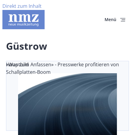
Direkt zum Inhalt
Menü
Güstrow
«Was zum Anfassen» - Presswerke profitieren von
Hauptbild
Schallplatten-Boom