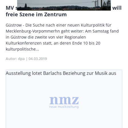
MV sucht neue Kulturpolitik - Ministerin will
freie Szene im Zentrum
Body
Güstrow - Die Suche nach einer neuen Kulturpolitik für
Mecklenburg-Vorpommerhn geht weiter: Am Samstag fand
in Güstrow die zweite von vier Regionalen
Kulturkonferenzen statt, an deren Ende 10 bis 20
kulturpolitische...
Autor
dpa
Publikationsdatum
04.03.2019
Ausstellung lotet Barlachs Beziehung zur Musik aus