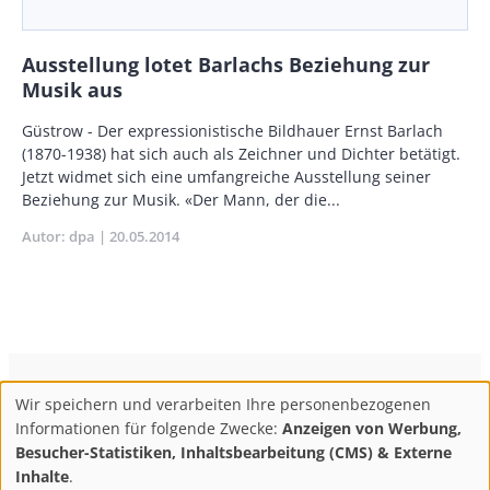
Ausstellung lotet Barlachs Beziehung zur
Musik aus
Body
Güstrow - Der expressionistische Bildhauer Ernst Barlach
(1870-1938) hat sich auch als Zeichner und Dichter betätigt.
Jetzt widmet sich eine umfangreiche Ausstellung seiner
Beziehung zur Musik. «Der Mann, der die...
Autor
dpa
Publikationsdatum
20.05.2014
ConBrio Kulturmedienhaus
AGB
Datenschutz
Wir speichern und verarbeiten Ihre personenbezogenen
Use
Footer
Impressum
Info & Kontakt
Informationen für folgende Zwecke:
Anzeigen von Werbung,
of
Abo kündigen / Widerruf der Bestellung
Besucher-Statistiken, Inhaltsbearbeitung (CMS) & Externe
personal
Inhalte
.