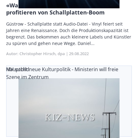
«Was zum Anfassen» - Presswerke
profitieren von Schallplatten-Boom
Body
Güstrow - Schallplatte statt Audio-Datei - Vinyl feiert seit
Jahren eine Renaissance. Doch die Produktionskapazität ist
begrenzt. Das bekommen auch kleinere Labels und Künstler
zu spüren und gehen neue Wege. Daniel...
Autor
Christopher Hirsch
dpa
Publikationsdatum
29.08.2022
MV sucht neue Kulturpolitik - Ministerin will freie
Hauptbild
Szene im Zentrum