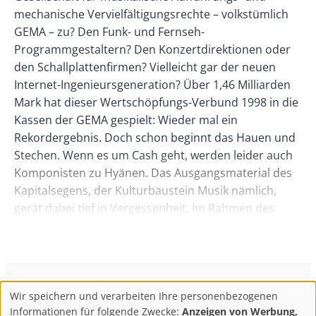
mechanische Vervielfältigungsrechte – volkstümlich
GEMA – zu? Den Funk- und Fernseh-
Programmgestaltern? Den Konzertdirektionen oder
den Schallplattenfirmen? Vielleicht gar der neuen
Internet-Ingenieursgeneration? Über 1,46 Milliarden
Mark hat dieser Wertschöpfungs-Verbund 1998 in die
Kassen der GEMA gespielt: Wieder mal ein
Rekordergebnis. Doch schon beginnt das Hauen und
Stechen. Wenn es um Cash geht, werden leider auch
Komponisten zu Hyänen. Das Ausgangsmaterial des
Kapitalsegens, der Kulturbaustein Musik nämlich,
gerät dabei tief in Vergessenheit. Im Rahmen des
jährlichen Verteilungskampfes bei der
Mitgliederversammlung erwartet GEMA-Chef Reinhold
Kreile diesmal ein besonders intensives Gemetzel:
Das neue Hochrechnungs-System PRO führt zwar
objektiv zu mehr Verteilungsgerechtigkeit, läßt aber
ConBrio Kulturmedienhaus
AGB
Datenschutz
Wir speichern und verarbeiten Ihre personenbezogenen
Use
Footer
Impressum
Info & Kontakt
Informationen für folgende Zwecke:
Anzeigen von Werbung,
die Einkünfte von Tonsetzern, die sich selbst gern