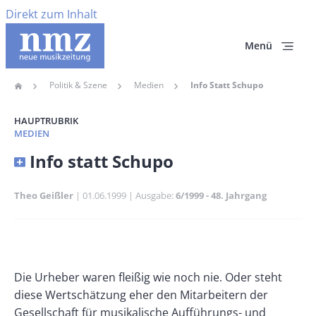
Direkt zum Inhalt
Menü
Politik & Szene
Medien
Info Statt Schupo
Home
Pfadnavigation
HAUPTRUBRIK
MEDIEN
Banner
Info statt Schupo
Full-
Size
Theo Geißler
Publikationsdatum
01.06.1999
Ausgabe
6/1999 - 48. Jahrgang
Banner
Rectangle
Banner
Body
Die Urheber waren fleißig wie noch nie. Oder steht
Left
Rectangle
diese Wertschätzung eher den Mitarbeitern der
Right
Gesellschaft für musikalische Aufführungs- und