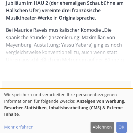
Jubiläum im HAU 2 (der ehemaligen Schaubühne am
Hallschen Ufer) vereinte drei französische
Musiktheater-Werke in Originalsprache.
Bei Maurice Ravels musikalischer Komödie „Die
spanische Stunde“ (Inszenierung: Maximilian von
Mayenburg, Austattung: Yassu Yabara) ging es noch
vergleichsweise konventionell zu, auch wenn statt
Uhren ausschließlich ein Metronom auf der Bühne zu
sehen war. Das lustvolle, nur vom Klavier begleitete
Spiel der 1911 als „pornographische Operette“
klassifizierten Handlung fand rund um die geile
Concepcion (angenehm: Amélie Saadia) einzig
ConBrio Kulturmedienhaus
AGB
Datenschutz
Wir speichern und verarbeiten Ihre personenbezogenen
zwischen und in vier Holzkisten statt.
Use
Footer
Impressum
Info & Kontakt
Informationen für folgende Zwecke:
Anzeigen von Werbung,
of
Abo kündigen / Widerruf der Bestellung
Besucher-Statistiken, Inhaltsbearbeitung (CMS) & Externe
Starke neue Formen fand das zweite jugendliche
personal
Inhalte
.
Team der Studiengänge Regie und Bühnenbild (aus
F
M
Y
data
Ost und West der Hauptstadt) für Claude Debussys
Follow
Mehr erfahren
Ablehnen
OK
and
ac
ast
ou
frühes Poème Lyrique nach Dante Gabriel Rosettis