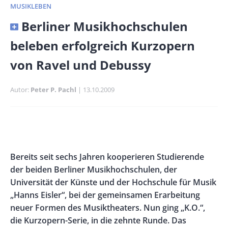
MUSIKLEBEN
Banner
Berliner Musikhochschulen
Full-
beleben erfolgreich Kurzopern
Size
von Ravel und Debussy
Autor
Peter P. Pachl
Publikationsdatum
13.10.2009
Banner
Rectangle
Banner
Left
Rectangle
Body
Bereits seit sechs Jahren kooperieren Studierende
Right
der beiden Berliner Musikhochschulen, der
Universität der Künste und der Hochschule für Musik
„Hanns Eisler“, bei der gemeinsamen Erarbeitung
neuer Formen des Musiktheaters. Nun ging „K.O.“,
die Kurzopern-Serie, in die zehnte Runde. Das