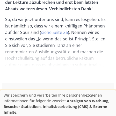
der Lektüre abzubrechen und erst beim letzten
Absatz weiterzulesen. Verbindlichsten Dank!
So, da wir jetzt unter uns sind, kann es losgehen. Es
ist nämlich so, dass wir einem kniffligen Phänomen
auf der Spur sind (
siehe Seite 26
). Nennen wir es
einstweilen das „Ja-wenn-das-so-ist-Prinzip“. Stellen
Sie sich vor, Sie studieren Tanz an einer
renommierten Ausbildungsstätte und machen die
Hochschulleitung auf das betrübliche Faktum
aufmerksam, dass es physiologisch suboptimal ist,
dies in Räumlichkeiten zu tun, die nicht über
Schwingböden verfügen. (Für Ballett-Dummies die
Wikipedia-Definition: „Als Schwingböden werden
Bodenbeläge ... bezeichnet, die unter Belastung
ConBrio Kulturmedienhaus
AGB
Datenschutz
Wir speichern und verarbeiten Ihre personenbezogenen
nachgeben.“) Als Reaktion bekommen Sie zu hören:
Use
Footer
Impressum
Info & Kontakt
Informationen für folgende Zwecke:
Anzeigen von Werbung,
„Ja wenn das so ist, kann an unserer Hochschule kein
of
Abo kündigen / Widerruf der Bestellung
Besucher-Statistiken, Inhaltsbearbeitung (CMS) & Externe
ordnungsgemäßes Tanzstudium absolviert werden.
personal
Inhalte
.