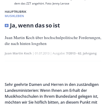
dem das ZZT angehört. Foto: Jenny Lerose
HAUPTRUBRIK
MUSIKLEBEN
Banner
Ja, wenn das so ist
Full-
Size
Untertitel
Juan Martin Koch über hochschulpolitische Forderungen,
die nach hinten losgehen
Juan Martin Koch
Publikationsdatum
01.07.2013
Ausgabe
7/2013 - 62. Jahrgang
Banner
Rectangle
Banner
Left
Rectangle
Body
Sehr geehrte Damen und Herren in den zuständigen
Right
Landesministerien: Wenn Ihnen am Erhalt der
Musikhochschulen in Ihrem Bundesland gelegen ist,
möchten wir Sie höflich bitten, an diesem Punkt mit