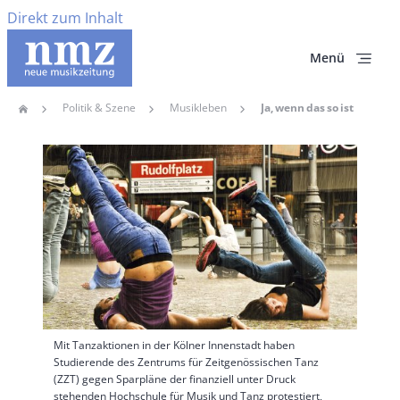
Direkt zum Inhalt
Menü
Politik & Szene
Musikleben
Ja, wenn das so ist
Home
Pfadnavigation
Hauptbild
Mit Tanzaktionen in der Kölner Innenstadt haben
Studierende des Zentrums für Zeitgenössischen Tanz
(ZZT) gegen Sparpläne der finanziell unter Druck
stehenden Hochschule für Musik und Tanz protestiert,