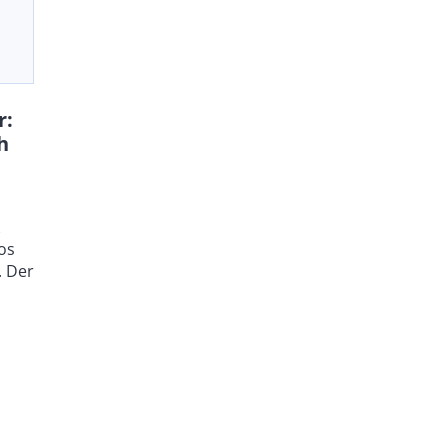
r:
h
os
. Der