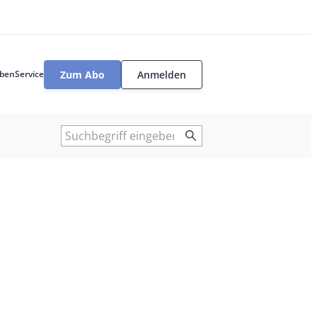
Zum Abo
Anmelden
ben
Service
User
tools
Suche