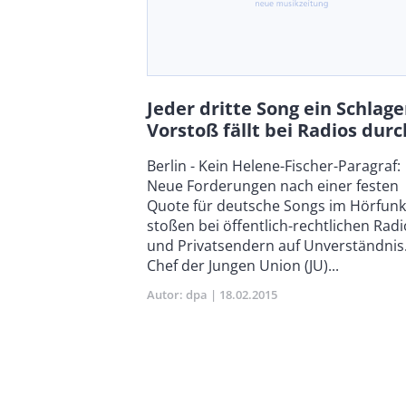
Jeder dritte Song ein Schlage
Vorstoß fällt bei Radios durc
Body
Berlin - Kein Helene-Fischer-Paragraf:
Neue Forderungen nach einer festen
Quote für deutsche Songs im Hörfunk
stoßen bei öffentlich-rechtlichen Radi
und Privatsendern auf Unverständnis
Chef der Jungen Union (JU)...
Autor
dpa
Publikationsdatum
18.02.2015