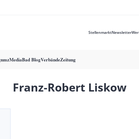
Stellenmarkt
Newsletter
Wer
Meta
menu
g
nmzMedia
Bad Blog
Verbände
Zeitung
Franz-Robert Liskow