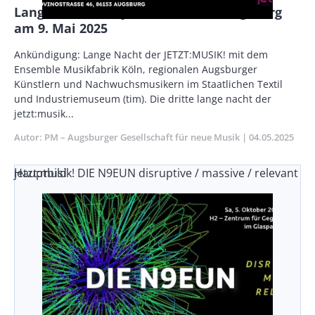
Lange Nacht der JETZT:MUSIK! in Augsburg
am 9. Mai 2025
Body
Ankündigung: Lange Nacht der JETZT:MUSIK! mit dem
Ensemble Musikfabrik Köln, regionalen Augsburger
Künstlern und Nachwuchsmusikern im Staatlichen Textil
und Industriemuseum (tim). Die dritte lange nacht der
jetzt:musik...
Autor
PM – Augsburger Gesellschaft für neue Musik
Publikationsd
04.05.2025
jetzt:musik! DIE N9EUN disruptive / massive / relevant
Hauptbild