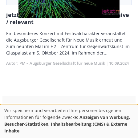
jetzt:musik! DIE N9EUN disruptive / massive
/ relevant
Body
Ein besonderes Konzert mit Festivalcharakter veranstaltet
die Augsburger Gesellschaft für Neue Musik erneut und
zum neunten Mal im H2 – Zentrum für Gegenwartskunst im
Glaspalast am 5. Oktober 2024. Im Rahmen der...
Autor
PM – Augsburger Gesellschaft für neue Musik
Publikationsd
10.09.2024
ConBrio Kulturmedienhaus
AGB
Datenschutz
Wir speichern und verarbeiten Ihre personenbezogenen
Use
Footer
Impressum
Info & Kontakt
Informationen für folgende Zwecke:
Anzeigen von Werbung,
of
Abo kündigen / Widerruf der Bestellung
Besucher-Statistiken, Inhaltsbearbeitung (CMS) & Externe
personal
Inhalte
.