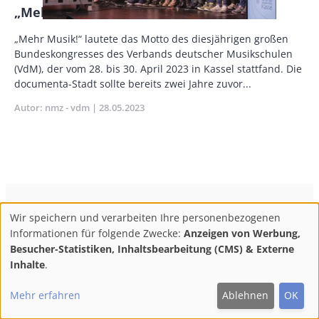
„Mehr Musik!“
Body
„Mehr Musik!“ lautete das Motto des diesjährigen großen
Bundeskongresses des Verbands deutscher Musikschulen
(VdM), der vom 28. bis 30. April 2023 in Kassel stattfand. Die
documenta-Stadt sollte bereits zwei Jahre zuvor...
Autor
nmz - vdm
Publikationsdatum
28.05.2023
ConBrio Kulturmedienhaus
AGB
Datenschutz
Wir speichern und verarbeiten Ihre personenbezogenen
Use
Footer
Impressum
Info & Kontakt
Informationen für folgende Zwecke:
Anzeigen von Werbung,
of
Abo kündigen / Widerruf der Bestellung
Besucher-Statistiken, Inhaltsbearbeitung (CMS) & Externe
personal
Inhalte
.
F
M
Y
data
Follow
Mehr erfahren
Ablehnen
OK
and
ac
ast
ou
us