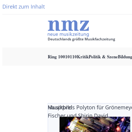
Direkt zum Inhalt
Deutschlands größte Musikfachzeitung
Ring 10010110
Kritik
Politik & Szene
Bildun
Main
navigation
Musikpreis Polyton für Grönemey
Hauptbild
Fischer und Shirin David