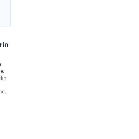
rin
n
e.
lin
ne.