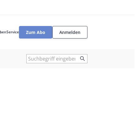
Zum Abo
Anmelden
ben
Service
User
tools
Suche