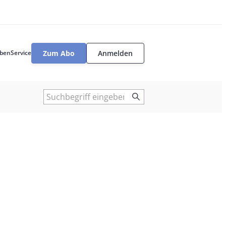
Zum Abo
Anmelden
ben
Service
User
tools
Suche