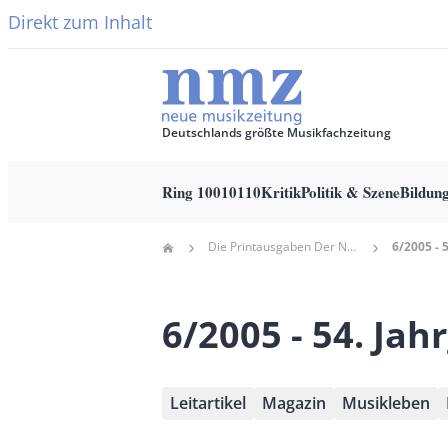
Direkt zum Inhalt
Deutschlands größte Musikfachzeitung
Ring 10010110
Kritik
Politik & Szene
Bildun
Main
Die Printausgaben Der Neuen Musikzeitung Seit 1997
6/2005 - 
Home
navigation
Pfadnavigation
6/2005 - 54. Jah
Leitartikel
Magazin
Musikleben