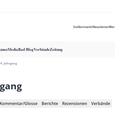
Stellenmarkt
Newsletter
Wer
Meta
menu
g
nmzMedia
Bad Blog
Verbände
Zeitung
54. Jahrgang
rgang
Kommentar/Glosse
Berichte
Rezensionen
Verbände