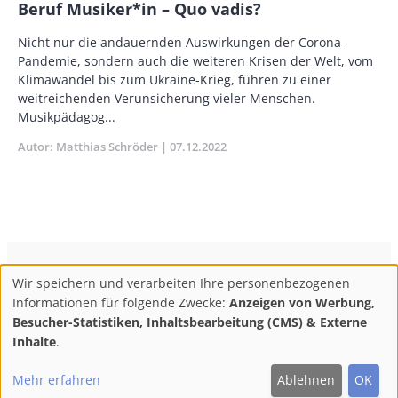
Beruf Musiker*in – Quo vadis?
Body
Nicht nur die andauernden Auswirkungen der Corona-
Pandemie, sondern auch die weiteren Krisen der Welt, vom
Klimawandel bis zum Ukraine-Krieg, führen zu einer
weitreichenden Verunsicherung vieler Menschen.
Musikpädagog...
Autor
Matthias Schröder
Publikationsdatum
07.12.2022
ConBrio Kulturmedienhaus
AGB
Datenschutz
Wir speichern und verarbeiten Ihre personenbezogenen
Use
Footer
Impressum
Info & Kontakt
Informationen für folgende Zwecke:
Anzeigen von Werbung,
of
Abo kündigen / Widerruf der Bestellung
Besucher-Statistiken, Inhaltsbearbeitung (CMS) & Externe
personal
Inhalte
.
F
M
Y
data
Follow
Mehr erfahren
Ablehnen
OK
and
ac
ast
ou