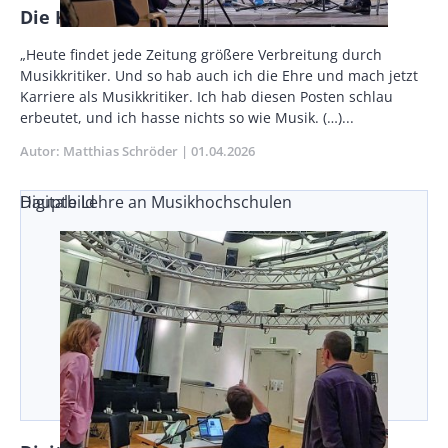
Die Kunst der Kritik
Vorspann
„Heute findet jede Zeitung größere Verbreitung durch
/
Musikkritiker. Und so hab auch ich die Ehre und mach jetzt
Teaser
Karriere als Musikkritiker. Ich hab die­sen Posten schlau
erbeutet, und ich hasse nichts so wie Musik. (…)...
Autor
Matthias Schröder
Publikationsdatum
01.04.2026
Digitale Lehre an Musikhochschulen
Hauptbild