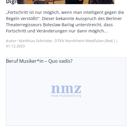
Digitale Lehre an Musikhochschulen
Vorspann
„Fortschritt ist nur möglich, wenn man intelligent gegen die
/
Regeln verstößt!“. Dieser bekannte Ausspruch des Berliner
Teaser
Theaterregisseurs Boleslaw Barlog unterstreicht, dass
Fortschritt und Veränderungen nur dann möglich...
Autor
Matthias Schröder
DTKV Nordrhein-Westfalen (Red.)
Publik
01.12.2023
Beruf Musiker*in – Quo vadis?