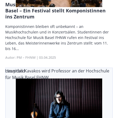
Musikstudentinnen lancieren Feminale
Basel – Ein Festival stellt Komponistinnen
ins Zentrum
Body
Komponistinnen bleiben oft unbekannt – an
Musikhochschulen und in Konzertsälen. Studentinnen der
Hochschule für Musik Basel FHNW rufen ein Festival ins
Leben, das Meisterinnenwerke ins Zentrum stellt: vom 11.
bis 16...
Autor
PM – FHNW
Publikationsdatum
03.04.2025
Leonidas Kavakos wird Professor an der Hochschule
Hauptbild
für Musik Basel FHNW