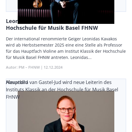
Leonidas Kavakos wird Professor an der
Hochschule für Musik Basel FHNW
Body
Der international renommierte Geiger Leonidas Kavakos
wird ab Herbstsemester 2025 eine eine Stelle als Professor
für das Hauptfach Violine am Institut Klassik der Hochschule
für Musik Basel FHNW antreten. Leonidas...
Autor
PM – FHNW
Publikationsdatum
12.12.2024
Alexandra van Gastel-Jud wird neue Leiterin des
Hauptbild
Instituts Klassik an der Hochschule für Musik Basel
FHNW