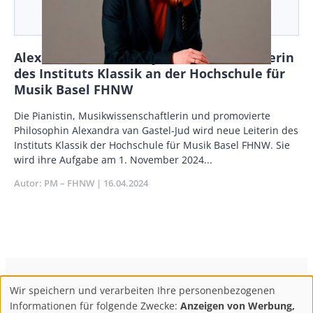
Alexandra van Gastel-Jud wird neue Leiterin
des Instituts Klassik an der Hochschule für
Musik Basel FHNW
Body
Die Pianistin, Musikwissenschaftlerin und promovierte
Philosophin Alexandra van Gastel-Jud wird neue Leiterin des
Instituts Klassik der Hochschule für Musik Basel FHNW. Sie
wird ihre Aufgabe am 1. November 2024...
Autor
PM – FHNW
Publikationsdatum
16.04.2024
ConBrio Kulturmedienhaus
AGB
Datenschutz
Wir speichern und verarbeiten Ihre personenbezogenen
Use
Footer
Impressum
Info & Kontakt
Informationen für folgende Zwecke:
Anzeigen von Werbung,