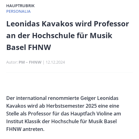
HAUPTRUBRIK
PERSONALIA
Banner
Leonidas Kavakos wird Professor
Full-
an der Hochschule für Musik
Size
Basel FHNW
Autor
PM – FHNW
Publikationsdatum
12.12.2024
Banner
Rectangle
Banner
Body
Der international renommierte Geiger Leonidas
Left
Rectangle
Kavakos wird ab Herbstsemester 2025 eine eine
Right
Stelle als Professor für das Hauptfach Violine am
Institut Klassik der Hochschule für Musik Basel
FHNW antreten.