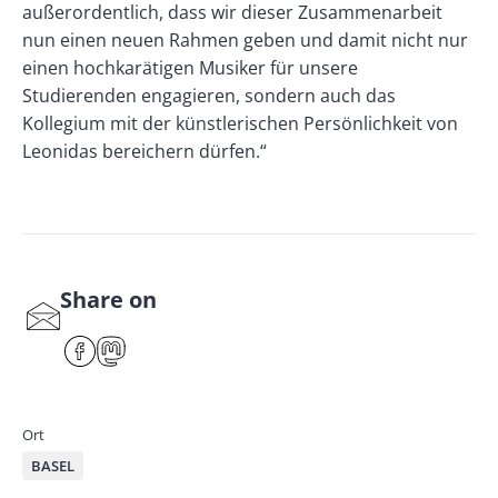
außerordentlich, dass wir dieser Zusammenarbeit
nun einen neuen Rahmen geben und damit nicht nur
einen hochkarätigen Musiker für unsere
Studierenden engagieren, sondern auch das
Kollegium mit der künstlerischen Persönlichkeit von
Leonidas bereichern dürfen.“
Share on
S
har
F
M
e
ace
ast
by
bo
od
mai
ok
on
Ort
l
BASEL