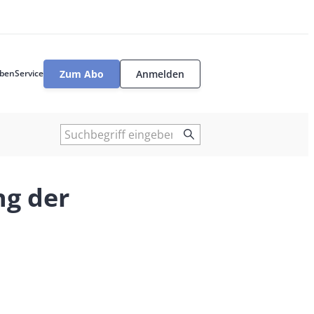
Zum Abo
Anmelden
ben
Service
User
tools
Suche
ng der