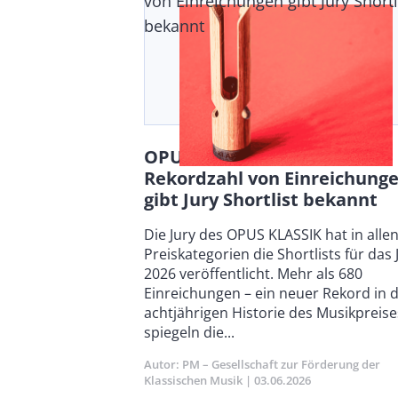
von Einreichungen gibt Jury Shortl
bekannt
OPUS KLASSIK 2026: Nach
Rekordzahl von Einreichung
gibt Jury Shortlist bekannt
Body
Die Jury des OPUS KLASSIK hat in alle
Preiskategorien die Shortlists für das 
2026 veröffentlicht. Mehr als 680
Einreichungen – ein neuer Rekord in 
achtjährigen Historie des Musikpreise
spiegeln die...
Autor
PM – Gesellschaft zur Förderung der
Klassischen Musik
Publikationsdatum
03.06.2026