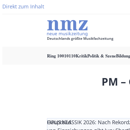
Direkt zum Inhalt
Deutschlands größte Musikfachzeitung
Ring 10010110
Kritik
Politik & Szene
Bildun
Main
navigation
PM – 
OPUS KLASSIK 2026: Nach Rekord
Hauptbild