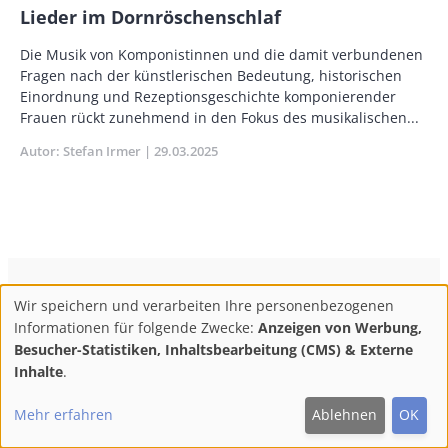
Lieder im Dornröschenschlaf
Vorspann
Die Musik von Komponistinnen und die damit verbundenen
/
Fragen nach der künstlerischen Bedeutung, historischen
Teaser
Einordnung und Rezeptionsgeschichte komponierender
Frauen rückt zunehmend in den Fokus des musikalischen...
Autor
Stefan Irmer
Publikationsdatum
29.03.2025
ConBrio Kulturmedienhaus
AGB
Datenschutz
Wir speichern und verarbeiten Ihre personenbezogenen
Use
Footer
Impressum
Info & Kontakt
Informationen für folgende Zwecke:
Anzeigen von Werbung,
of
Abo kündigen / Widerruf der Bestellung
Besucher-Statistiken, Inhaltsbearbeitung (CMS) & Externe
personal
Inhalte
.
F
M
Y
data
Follow
Mehr erfahren
Ablehnen
OK
and
ac
ast
ou
us