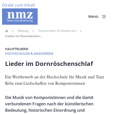
Direkt zum Inhalt
Menü
Bildung
Hochschulen & Akademien
Home
Pfadnavigation
Lieder Im Dornröschenschlaf
HAUPTRUBRIK
HOCHSCHULEN & AKADEMIEN
Banner
Lieder im Dornröschenschlaf
Full-
Size
Untertitel
Ein Wettbewerb an der Hochschule für Musik und Tanz
Köln zum Liedschaffen von Komponistinnen
Vorspann
Die Musik von Komponistinnen und die damit
/
verbundenen Fragen nach der künstlerischen
Teaser
Bedeutung, historischen Einordnung und