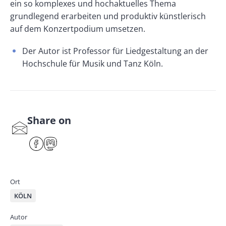
ein so komplexes und hochaktuelles Thema
grundlegend erarbeiten und produktiv künstlerisch
auf dem Konzertpodium umsetzen.
Der Autor ist Professor für Liedgestaltung an der
Hochschule für Musik und Tanz Köln.
Share on
S
har
F
M
e
ace
ast
by
bo
od
mai
ok
on
Ort
l
KÖLN
Autor