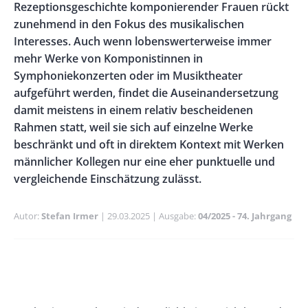
Rezeptionsgeschichte komponierender Frauen rückt
zunehmend in den Fokus des musikalischen
Interesses. Auch wenn lobenswerterweise immer
mehr Werke von Komponistinnen in
Symphoniekonzerten oder im Musiktheater
aufgeführt werden, findet die Auseinandersetzung
damit meistens in einem relativ bescheidenen
Rahmen statt, weil sie sich auf einzelne Werke
beschränkt und oft in direktem Kontext mit Werken
männlicher Kollegen nur eine eher punktuelle und
vergleichende Einschätzung zulässt.
Autor
Stefan Irmer
Publikationsdatum
29.03.2025
Ausgabe
04/2025 - 74. Jahrgang
Banner
Rectangle
Banner
Left
Rectangle