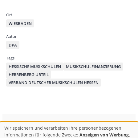
by
bo
od
mai
ok
on
Ort
l
WIESBADEN
Autor
DPA
Tags
HESSISCHE MUSIKSCHULEN
MUSIKSCHULFINANZIERUNG
HERRENBERG-URTEIL
VERBAND DEUTSCHER MUSIKSCHULEN HESSEN
ConBrio Kulturmedienhaus
AGB
Datenschutz
Wir speichern und verarbeiten Ihre personenbezogenen
Use
Footer
Impressum
Info & Kontakt
Informationen für folgende Zwecke:
Anzeigen von Werbung,