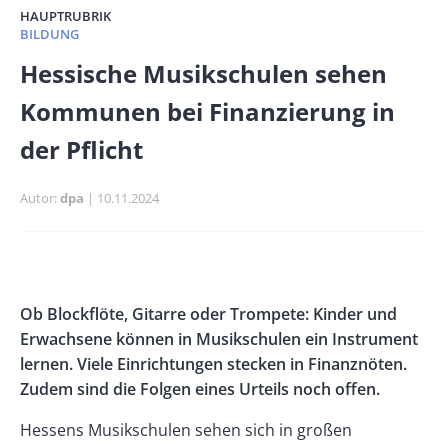
HAUPTRUBRIK
BILDUNG
Banner
Hessische Musikschulen sehen
Full-
Kommunen bei Finanzierung in
Size
der Pflicht
Autor
dpa
Publikationsdatum
10.11.2024
Banner
Rectangle
Banner
Body
Ob Blockflöte, Gitarre oder Trompete: Kinder und
Left
Rectangle
Erwachsene können in Musikschulen ein Instrument
Right
lernen. Viele Einrichtungen stecken in Finanznöten.
Zudem sind die Folgen eines Urteils noch offen.
Hessens Musikschulen sehen sich in großen