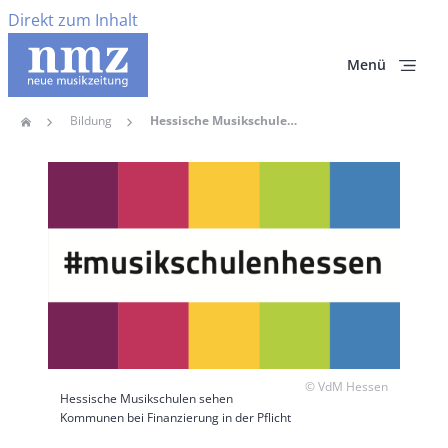
Direkt zum Inhalt
Menü
Bildung
Hessische Musikschulen Sehen Kommunen Bei Finanzierung In Der Pflicht
Home
Pfadnavigation
Hauptbild
Copyright
© VdM Hessen
Hessische Musikschulen sehen
Kommunen bei Finanzierung in der Pflicht