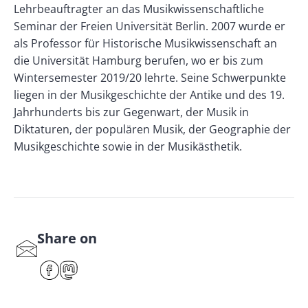
Lehrbeauftragter an das Musikwissenschaftliche
Seminar der Freien Universität Berlin. 2007 wurde er
als Professor für Historische Musikwissenschaft an
die Universität Hamburg berufen, wo er bis zum
Wintersemester 2019/20 lehrte. Seine Schwerpunkte
liegen in der Musikgeschichte der Antike und des 19.
Jahrhunderts bis zur Gegenwart, der Musik in
Diktaturen, der populären Musik, der Geographie der
Musikgeschichte sowie in der Musikästhetik.
Share on
S
har
F
M
e
ace
ast
by
bo
od