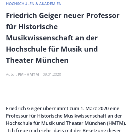
HOCHSCHULEN & AKADEMIEN
Banner
Friedrich Geiger neuer Professor
Full-
für Historische
Size
Musikwissenschaft an der
Hochschule für Musik und
Theater München
Autor
PM - HMTM
Publikationsdatum
09.01.2020
Banner
Rectangle
Banner
Body
Friedrich Geiger übernimmt zum 1. März 2020 eine
Left
Rectangle
Professur für Historische Musikwissenschaft an der
Right
Hochschule für Musik und Theater München (HMTM).
„Ich freue mich sehr, dass mit der Besetzung dieser