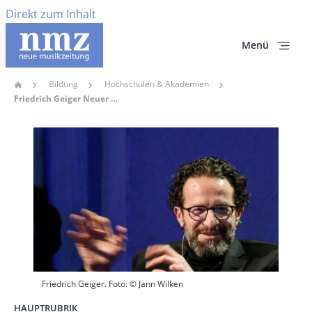
Direkt zum Inhalt
Menü
Bildung
Hochschulen & Akademien
Home
Pfadnavigation
Friedrich Geiger Neuer Professor Für Historische Musikwissenschaft An Der Hochschule Für Musik Und Theater München
Hauptbild
Friedrich Geiger. Foto: © Jann Wilken
HAUPTRUBRIK