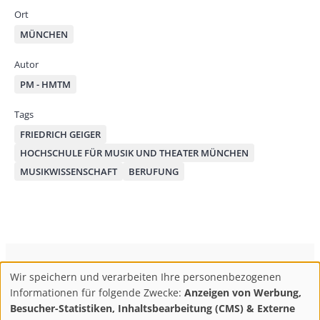
mai
ok
on
Ort
l
MÜNCHEN
Autor
PM - HMTM
Tags
FRIEDRICH GEIGER
HOCHSCHULE FÜR MUSIK UND THEATER MÜNCHEN
MUSIKWISSENSCHAFT
BERUFUNG
ConBrio Kulturmedienhaus
AGB
Datenschutz
Wir speichern und verarbeiten Ihre personenbezogenen
Use
Footer
Impressum
Info & Kontakt
Informationen für folgende Zwecke:
Anzeigen von Werbung,
of
Abo kündigen / Widerruf der Bestellung
Besucher-Statistiken, Inhaltsbearbeitung (CMS) & Externe