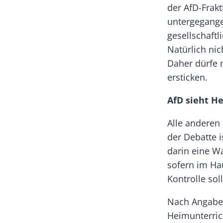
der AfD-Frak
untergegange
gesellschaft
Natürlich ni
Daher dürfe 
ersticken.
AfD sieht H
Alle anderen 
der Debatte 
darin eine Wa
sofern im Hau
Kontrolle sol
Nach Angaben 
Heimunterric