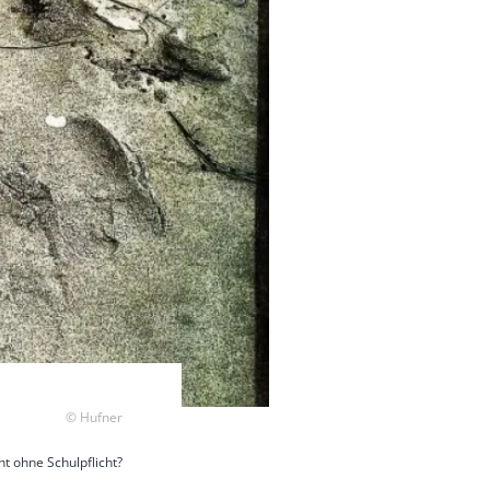
Copyright
© Hufner
t ohne Schulpflicht?