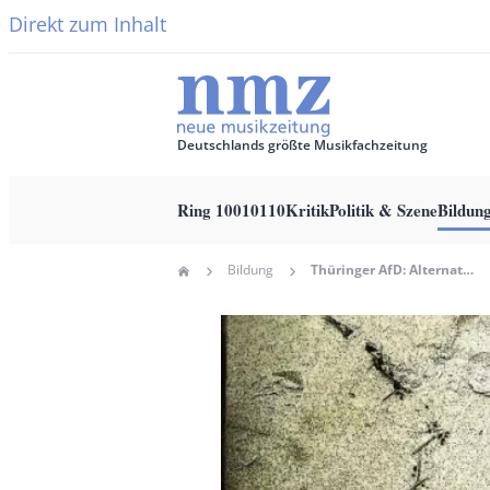
Direkt zum Inhalt
Deutschlands größte Musikfachzeitung
Ring 10010110
Kritik
Politik & Szene
Bildun
Main
Bildung
Thüringer AfD: Alternative Zur Schulpflicht Nicht Verteufeln
Home
navigation
Pfadnavigation
Hauptbild