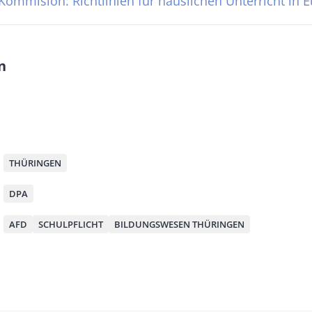
Kommision: Richtlinien für häuslichen Unterricht in 
n
M
THÜRINGEN
DPA
AFD
SCHULPFLICHT
BILDUNGSWESEN THÜRINGEN