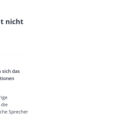
t nicht
 sich das
ktionen
rige
 die
sche Sprecher