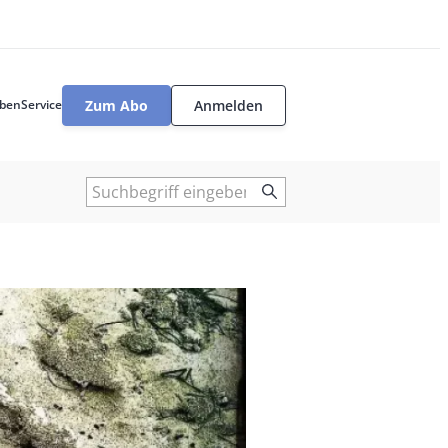
Zum Abo
Anmelden
ben
Service
User
tools
Suche