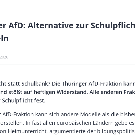
r AfD: Alternative zur Schulpflich
eln
kationsdatum
.2026
Banner
ht statt Schulbank? Die Thüringer AfD-Fraktion kann
Rectangle
 und stößt auf heftigen Widerstand. Alle anderen Fra
Right
 Schulpflicht fest.
 AfD-Fraktion kann sich andere Modelle als die bishe
vorstellen. In fast allen europäischen Ländern gebe es
von Heimunterricht, argumentierte der bildungspoliti