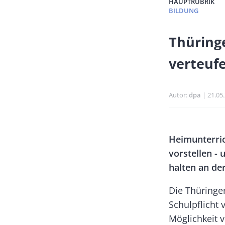
HAUPTRUBRIK
BILDUNG
Banner
Thüringe
Full-
verteuf
Size
Autor
dpa
Publi
21.05
Banner
Body
Heimunterric
Rectangle
vorstellen -
Left
halten an der
Die Thüringer
Schulpflicht 
Möglichkeit 