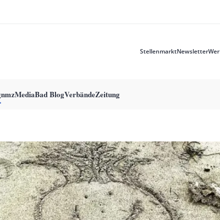
Stellenmarkt
Newsletter
Wer
Meta
menu
g
nmzMedia
Bad Blog
Verbände
Zeitung