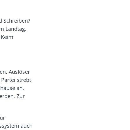
nd Schreiben?
im Landtag.
m Keim
gen. Auslöser
Partei strebt
uhause an,
werden. Zur
ür
gssystem auch