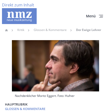
Direkt zum Inhalt
Menü
Kritik
Glossen & Kommentare
Der Ewige Lehrer
Home
Pfadnavigation
Hauptbild
Nachdenklicher Moritz Eggert. Foto: Hufner
HAUPTRUBRIK
GLOSSEN & KOMMENTARE