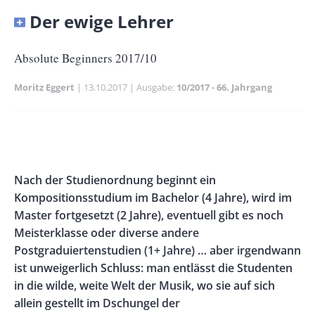
Banner
Der ewige Lehrer
Full-
Size
Untertitel
Absolute Beginners 2017/10
Moritz Eggert
Publikationsdatum
13.10.2017
Ausgabe
10/2017 - 66. Jahrgang
Banner
Rectangle
Banner
Left
Rectangle
Body
Nach der Studienordnung beginnt ein
Right
Kompositionsstudium im Bachelor (4 Jahre), wird im
Master fortgesetzt (2 Jahre), eventuell gibt es noch
Meisterklasse oder diverse andere
Postgraduiertenstudien (1+ Jahre) … aber irgendwann
ist unweigerlich Schluss: man entlässt die Studenten
in die wilde, weite Welt der Musik, wo sie auf sich
allein gestellt im Dschungel der