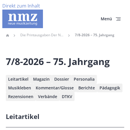
Direkt zum Inhalt
Menü
Die Printausgaben Der Neuen Musikzeitung Seit 1997
7/8-2026 – 75. Jahrgang
Home
Pfadnavigation
7/8-2026 – 75. Jahrgang
Leitartikel
Magazin
Dossier
Personalia
Musikleben
Kommentar/Glosse
Berichte
Pädagogik
Rezensionen
Verbände
DTKV
Leitartikel