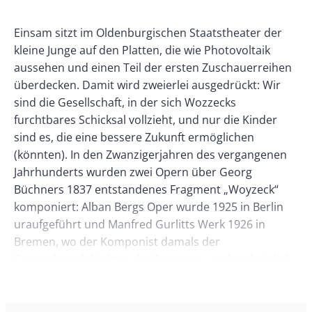
Left
Rectangle
Right
Paragraphs
Text
Einsam sitzt im Oldenburgischen Staatstheater der
kleine Junge auf den Platten, die wie Photovoltaik
aussehen und einen Teil der ersten Zuschauerreihen
überdecken. Damit wird zweierlei ausgedrückt: Wir
sind die Gesellschaft, in der sich Wozzecks
furchtbares Schicksal vollzieht, und nur die Kinder
sind es, die eine bessere Zukunft ermöglichen
(könnten). In den Zwanzigerjahren des vergangenen
Jahrhunderts wurden zwei Opern über Georg
Büchners 1837 entstandenes Fragment „Woyzeck“
komponiert: Alban Bergs Oper wurde 1925 in Berlin
uraufgeführt und Manfred Gurlitts Werk 1926 in
Bremen, wo der Komponist damals der
Generalmusikdirektor der Oper war – wahrscheinlich
wussten die beiden voneinander nichts.
Doch während sich Bergs Fassung zur „größten Oper