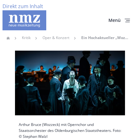
Direkt zum Inhalt
Menü
Kritik
Oper & Konzert
Ein Hochaktueller „Wozzeck“ Von Manfred Gurlitt In Oldenburg
Home
Pfadnavigation
Hauptbild
Arthur Bruce (Wozzeck) mit Opernchor und
Staatsorchester des Oldenburgischen Staatstheaters. Foto:
© Stephan Walzl