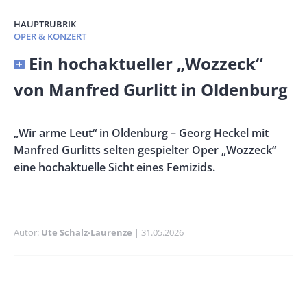
HAUPTRUBRIK
OPER & KONZERT
Banner
Ein hochaktueller „Wozzeck“
Full-
von Manfred Gurlitt in Oldenburg
Size
Vorspann
„Wir arme Leut“ in Oldenburg – Georg Heckel mit
/
Manfred Gurlitts selten gespielter Oper „Wozzeck“
Teaser
eine hochaktuelle Sicht eines Femizids.
Autor
Ute Schalz-Laurenze
Publikationsdatum
31.05.2026
Banner
Rectangle
Banner