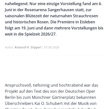
naheliegend. Nur eine einzige Vorstellung fand am 6.
Juni in der Rosenarena Sangerhausen statt, zur
saisonalen Blütezeit der naturnahen Strauchrosen
und historischen Rosen. Die Premiere in Eisleben
folgt am 19. Juni und dann mehrere Vorstellungen bis
weit in die Spielzeit 2026/27.
Autor
Roland H. Dippel
Publikationsdatum
07.06.2026
Banner
Rectangle
Banner
Left
Rectangle
Right
Paragraphs
Text
Anspruchsvoll, tiefsinnig und hochtrabend war das
Projekt auf den Text des von der Deutschen Oper
Berlin bis zum Münchner Gärtnerplatz bekannten
Überschreibers Kai O. Schubert mit der Musik von