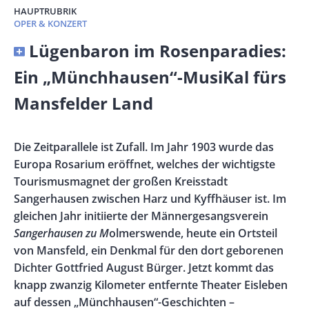
HAUPTRUBRIK
OPER & KONZERT
Banner
Lügenbaron im Rosenparadies:
Full-
Ein „Münchhausen“-MusiKal fürs
Size
Mansfelder Land
Vorspann
Die Zeitparallele ist Zufall. Im Jahr 1903 wurde das
/
Europa Rosarium eröffnet, welches der wichtigste
Teaser
Tourismusmagnet der großen Kreisstadt
Sangerhausen zwischen Harz und Kyffhäuser ist. Im
gleichen Jahr initiierte der Männergesangsverein
Sangerhausen zu M
olmerswende, heute ein Ortsteil
von Mansfeld, ein Denkmal für den dort geborenen
Dichter Gottfried August Bürger. Jetzt kommt das
knapp zwanzig Kilometer entfernte Theater Eisleben
auf dessen „Münchhausen“-Geschichten –