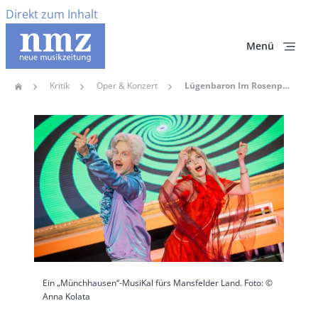
Direkt zum Inhalt
Menü
Kritik
Oper & Konzert
Lügenbaron Im Rosenparadies: Ein „Münchhausen“-MusiKal Fürs Mansfelder Land
Home
Pfadnavigation
Hauptbild
Ein „Münchhausen“-MusiKal fürs Mansfelder Land. Foto: ©
Anna Kolata