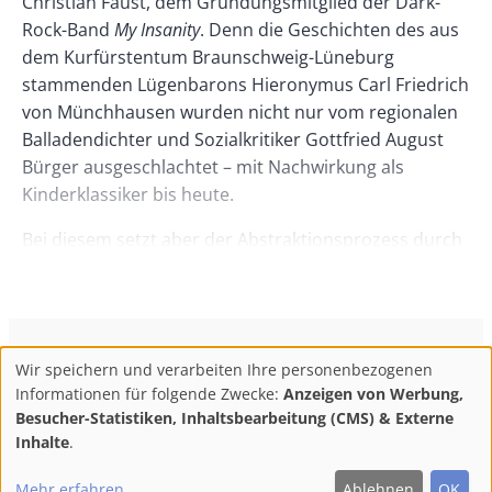
Christian Faust, dem Gründungsmitglied der Dark-
Rock-Band
My Insanity
. Denn die Geschichten des aus
dem Kurfürstentum Braunschweig-Lüneburg
stammenden Lügenbarons Hieronymus Carl Friedrich
von Münchhausen wurden nicht nur vom regionalen
Balladendichter und Sozialkritiker Gottfried August
Bürger ausgeschlachtet – mit Nachwirkung als
Kinderklassiker bis heute.
Bei diesem setzt aber der Abstraktionsprozess durch
den Regie führenden Intendanten Frank Martin
Widmaier an. Marcel Frank kommt – nicht ganz hager
– der Gestalt des Barons mit schwarzem Dreispitz
und blauem Rock, die durch Hans Albers zur Nazifilm-
ConBrio Kulturmedienhaus
AGB
Datenschutz
Wir speichern und verarbeiten Ihre personenbezogenen
Ikone wurde, ziemlich nahe. Die Episoden vom an der
Use
Footer
Impressum
Info & Kontakt
Informationen für folgende Zwecke:
Anzeigen von Werbung,
Spitze eines Kirchturms angebundenen Ross und
of
Abo kündigen / Widerruf der Bestellung
Besucher-Statistiken, Inhaltsbearbeitung (CMS) & Externe
andere werden fast eilig abgespult. Es geht weniger
personal
Inhalte
.
um die Substanz des erfundenen Erzählmaterials als
F
M
Y
data
Follow
um dessen Vereinnahmung. „Münchhausen“ ist ein
Mehr erfahren
Ablehnen
OK