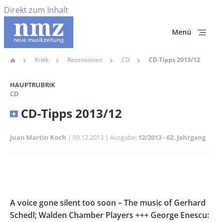
Direkt zum Inhalt
Menü
Kritik
Rezensionen
CD
CD-Tipps 2013/12
Home
Pfadnavigation
HAUPTRUBRIK
CD
Banner
CD-Tipps 2013/12
Full-
Size
Juan Martin Koch
Publikationsdatum
09.12.2013
Ausgabe
12/2013 - 62. Jahrgang
Banner
Rectangle
Banner
Left
Rectangle
Body
A voice gone silent too soon – The music of Gerhard
Right
Schedl; Walden Chamber Players +++ George Enescu: