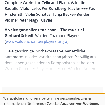
Complete Works for Cello and Piano. Valentin
Radutiu, Violoncello; Per Rundberg, Klavier +++ Paul
Hindemith: Violin Sonatas. Tanja Becker-Bender,
Violine; Péter Nagy, Klavier
A voice gone silent too soon – The music of
Gerhard Schedl
; Walden Chamber Players
(
www.waldenchamberplayers.org
)
Die eigensinnige, hochexpressive, verletzliche
Kammermusik des vor dreizehn Jahren freiwillig aus
dem Leben geschiedenen Komponisten ist bei den
Walden Chamber Players in besten Händen. Neben
dem Duo für Violine und Cello von 1991, bei dem von
Ferne Leos Janácek hereinzutönen scheint, ist es vor
allem das Quintett für Klarinette, Violine, Viola, Cello
und Klavier, das mit enormem Ausdrucksspektrum
fesselt. Bis hin zum Übergang in das abschließende
ConBrio Kulturmedienhaus
AGB
Datenschutz
Wir speichern und verarbeiten Ihre personenbezogenen
Use
Footer
Impressum
Info & Kontakt
Informationen für folgende Zwecke:
Anzeigen von Werbung,
Adagio, einem Satz von seltener Klarheit und