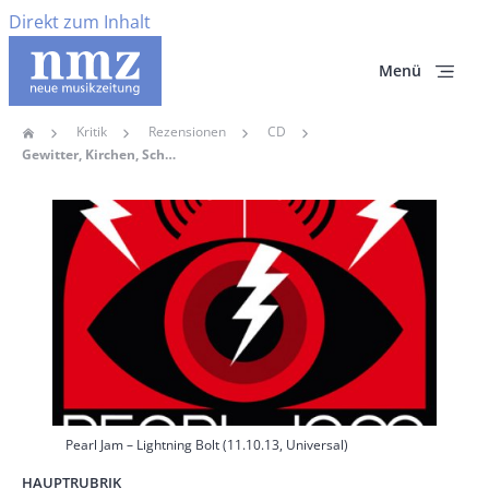
Direkt zum Inhalt
Menü
Kritik
Rezensionen
CD
Home
Pfadnavigation
Gewitter, Kirchen, Schmusepop
Hauptbild
Pearl Jam – Lightning Bolt (11.10.13, Universal)
HAUPTRUBRIK