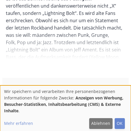
veröffentlichen und dankenswerterweise nicht „X“
taufen, sondern „Lightning Bolt“. Es wird alte Fans
erschrecken. Obwohl es sich nur um ein Statement
der letzten Rockband handelt. Die tatsächlich macht,
was sie will: mäandern zwischen Punk, Grunge,
Folk, Pop und ja: Jazz. Trotzdem und letztendlich ist
„Lightning Bolt“ ein Album von Jeff Ament. Es ist sein
Bass, der die Aufmerksamkeit fordert (Yellow Moon,
Getaway, Sirens, My Father’s Son, Mind your
manners) und Eddie Vedder den Weg weist. Dass ab
und an Tastenklänge oder Cello für Weichspülung
sorgen: geschenkt. Man kann nach so einem Album
ConBrio Kulturmedienhaus
AGB
Datenschutz
Wir speichern und verarbeiten Ihre personenbezogenen
auch aufhören. Denn mit „Lightning Bolt“ schließt sich
Use
Footer
Impressum
Info & Kontakt
Informationen für folgende Zwecke:
Anzeigen von Werbung,
der Kreis zum ersten Album „Ten“. Hoffen wir aber
of
Abo kündigen / Widerruf der Bestellung
Besucher-Statistiken, Inhaltsbearbeitung (CMS) & Externe
lieber mal, dass „Lightning Bolt“ eine neue Ära
personal
Inhalte
.
einleitet.
F
M
Y
data
Follow
Hörhinweis: Yellow Moon, Getaway, Pendulum
Mehr erfahren
Ablehnen
OK
and
ac
ast
ou
us
www.pearljam.com