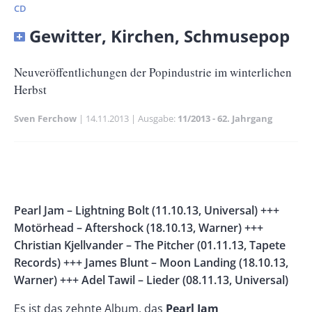
CD
Banner
Gewitter, Kirchen, Schmusepop
Full-
Size
Untertitel
Neuveröffentlichungen der Popindustrie im winterlichen
Herbst
Sven Ferchow
Publikationsdatum
14.11.2013
Ausgabe
11/2013 - 62. Jahrgang
Banner
Rectangle
Banner
Left
Rectangle
Body
Pearl Jam – Lightning Bolt (11.10.13, Universal) +++
Right
Motörhead – Aftershock (18.10.13, Warner) +++
Christian Kjellvander – The Pitcher (01.11.13, Tapete
Records) +++ James Blunt – Moon Landing (18.10.13,
Warner) +++ Adel Tawil – Lieder (08.11.13, Universal)
Es ist das zehnte Album, das
Pearl Jam