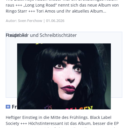
Teaser
raus +++ „Long Long Road“ nennt sich das neue Album von
Ringo Starr +++ Tori Amos und ihr aktuelles Album...
Autor
Sven Ferchow
Publikationsdatum
01.06.2026
Freidenker und Schreibtischtäter
Hauptbild
Freidenker und Schreibtischtäter
Vorspann
Heftiger Einstieg in die Mitte des Frühlings. Black Label
/
Society +++ Höchstinteressant ist das Album, besser die EP