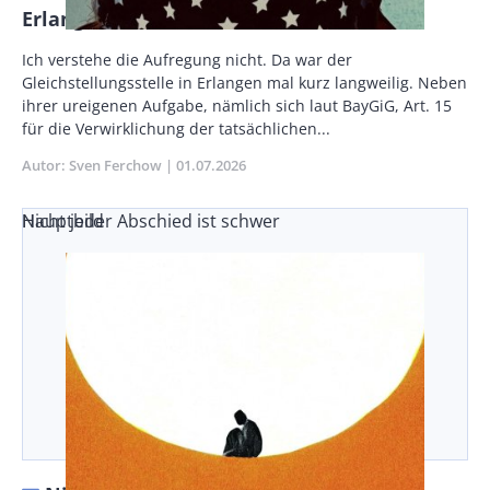
Erlangen ist nicht das Ende
Vorspann
Ich verstehe die Aufregung nicht. Da war der
/
Gleichstellungsstelle in Erlangen mal kurz langweilig. Neben
Teaser
ihrer ureigenen Aufgabe, nämlich sich laut BayGiG, Art. 15
für die Verwirklichung der tatsächlichen...
Autor
Sven Ferchow
Publikationsdatum
01.07.2026
Nicht jeder Abschied ist schwer
Hauptbild