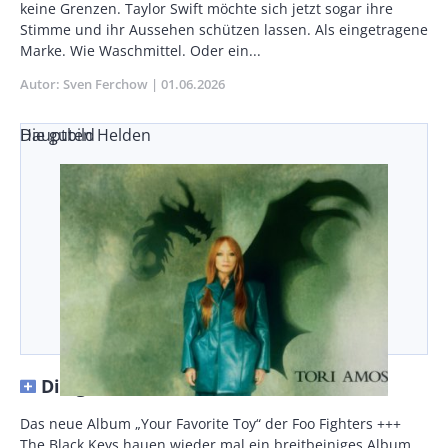
/
keine Grenzen. Taylor Swift möchte sich jetzt sogar ihre
Teaser
Stimme und ihr Aussehen schützen lassen. Als eingetragene
Marke. Wie Waschmittel. Oder ein...
Autor
Sven Ferchow
Publikationsdatum
01.06.2026
Die guten Helden
Hauptbild
Die guten Helden
Vorspann
Das neue Album „Your Favorite Toy“ der Foo Fighters +++
/
The Black Keys hauen wieder mal ein breitbeiniges Album