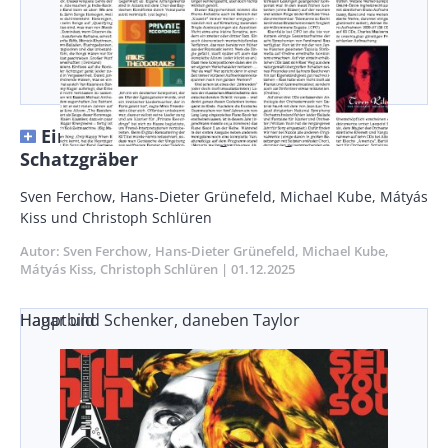
Ein Hoch auf die wagemutigen
Schatzgräber
Vorspann
Sven Ferchow, Hans-Dieter Grünefeld, Michael Kube, Mátyás
/
Kiss und Christoph Schlüren
Teaser
Autor
Sven Ferchow
Hans-Dieter Grünefeld
Michael Kube
Mátyás Kiss
Christoph Schlüren
Publikationsdatum
01.12.2025
Hagar und Schenker, daneben Taylor
Hauptbild