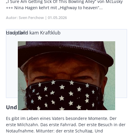
Teaser
„I Sure Am Getting Sick Of This Bowling Alley“ von McLusky
+++ Nina Hagen kehrt mit „Highway to heaven“...
Autor
Sven Ferchow
Publikationsdatum
01.05.2026
Und dann kam Kraftklub
Hauptbild
Und dann kam Kraftklub
Vorspann
Es gibt im Leben eines Vaters besondere Momente. Der
/
erste Milchzahn. Das erste Fahrrad. Der erste Besuch in der
Teaser
Notaufnahme. Mitunter: der erste Schultag. Und