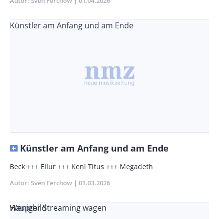
Autor
Sven Ferchow
Publikationsdatum
01.04.2026
Künstler am Anfang und am Ende
Künstler am Anfang und am Ende
Vorspann
Beck +++ Ellur +++ Keni Titus +++ Megadeth
/
Autor
Sven Ferchow
Publikationsdatum
01.03.2026
Teaser
Weniger Streaming wagen
Hauptbild