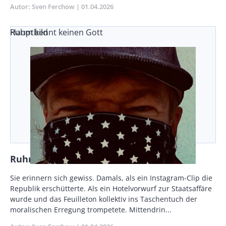
Teaser
Autor
Sven Ferchow
Publikationsdatum
01.04.2026
Ruhm kennt keinen Gott
Hauptbild
Ruhm kennt keinen Gott
Vorspann
Sie erinnern sich gewiss. Damals, als ein Instagram-Clip die
/
Republik erschütterte. Als ein Hotelvorwurf zur Staatsaffäre
Teaser
wurde und das Feuilleton kollektiv ins Taschentuch der
moralischen Erregung trompetete. Mittendrin...