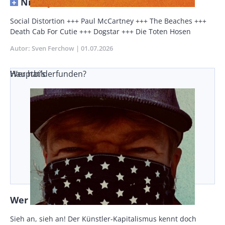
Nicht jeder Abschied ist schwer
Vorspann
Social Distortion +++ Paul McCartney +++ The Beaches +++
/
Death Cab For Cutie +++ Dogstar +++ Die Toten Hosen
Teaser
Autor
Sven Ferchow
Publikationsdatum
01.07.2026
Wer hat’s erfunden?
Hauptbild
Wer hat’s erfunden?
Vorspann
Sieh an, sieh an! Der Künstler-Kapitalismus kennt doch