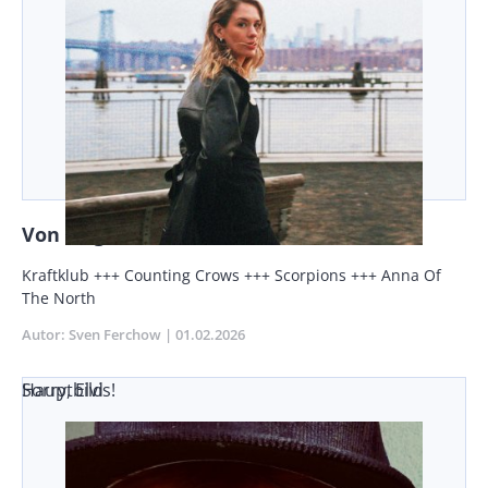
Von wegen Distanz
Vorspann
Kraftklub +++ Counting Crows +++ Scorpions +++ Anna Of
/
The North
Teaser
Autor
Sven Ferchow
Publikationsdatum
01.02.2026
Sorry, Elvis!
Hauptbild