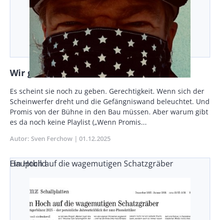
Wir geben Ihrer Zukunft ein Zuhause
Vorspann
Es scheint sie noch zu geben. Gerechtigkeit. Wenn sich der
/
Scheinwerfer dreht und die Gefängniswand beleuchtet. Und
Teaser
Promis von der Bühne in den Bau müssen. Aber warum gibt
es da noch keine Playlist („Wenn Promis...
Autor
Sven Ferchow
Publikationsdatum
01.12.2025
Ein Hoch auf die wagemutigen Schatzgräber
Hauptbild