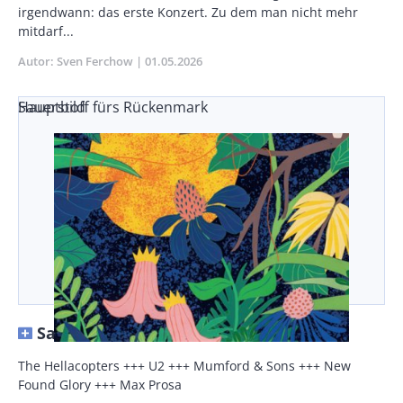
irgendwann: das erste Konzert. Zu dem man nicht mehr
mitdarf...
Autor
Sven Ferchow
Publikationsdatum
01.05.2026
Sauerstoff fürs Rückenmark
Hauptbild
Sauerstoff fürs Rückenmark
Vorspann
The Hellacopters +++ U2 +++ Mumford & Sons +++ New
/
Found Glory +++ Max Prosa