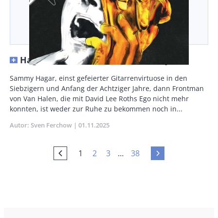
Hagar und Schenker, daneben Taylor
Vorspann
Sammy Hagar, einst gefeierter Gitarrenvirtuose in den
/
Siebzigern und Anfang der Achtziger Jahre, dann Frontman
Teaser
von Van Halen, die mit David Lee Roths Ego nicht mehr
konnten, ist weder zur Ruhe zu bekommen noch in...
Autor
Sven Ferchow
Publikationsdatum
01.11.2025
Current
Seite
Seite
Letzte
1
2
3
…
38
Vorherige
Nächste
Seitennummerierung
page
Seite
Seite
Seite