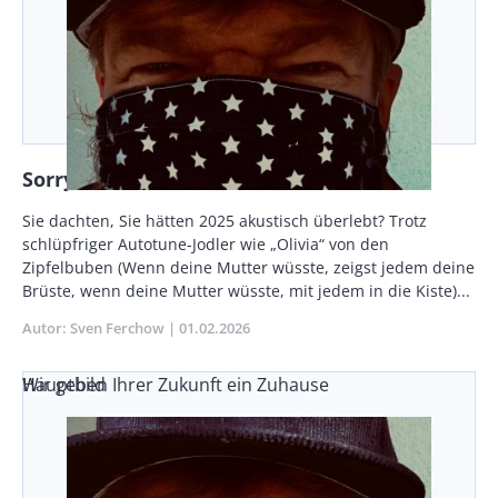
Sorry, Elvis!
Vorspann
Sie dachten, Sie hätten 2025 akustisch überlebt? Trotz
/
schlüpfriger Autotune-Jodler wie „Olivia“ von den
Teaser
Zipfelbuben (Wenn deine Mutter wüsste, zeigst jedem deine
Brüste, wenn deine Mutter wüsste, mit jedem in die Kiste)...
Autor
Sven Ferchow
Publikationsdatum
01.02.2026
Wir geben Ihrer Zukunft ein Zuhause
Hauptbild