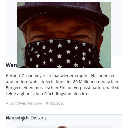
Weniger Streaming wagen
Vorspann
Herbert Grönemeyer ist mal wieder empört. Nachdem er
/
und andere wohlsituierte Künstler 80 Millionen deutschen
Teaser
Bürgern einen moralischen Einlauf verpasst hatten, weil sie
keine afghanischen Flüchtlingsfamilien im...
Autor
Sven Ferchow
Publikationsdatum
01.03.2026
Von wegen Distanz
Hauptbild