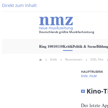
Direkt zum Inhalt
Deutschlands größte Musikfachzeitung
Ring 10010110
Kritik
Politik & Szene
Bildun
Main
Kritik
Rezensionen
DVD, Film
Home
navigation
Pfadnavigation
HAUPTRUBRIK
DVD, FILM
Banner
Kino-T
Full-
Size
Untertitel
Der letzte Ap