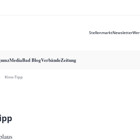
Stellenmarkt
Newsletter
Wer
Meta
menu
g
nmzMedia
Bad Blog
Verbände
Zeitung
Kino-Tipp
ipp
plaus