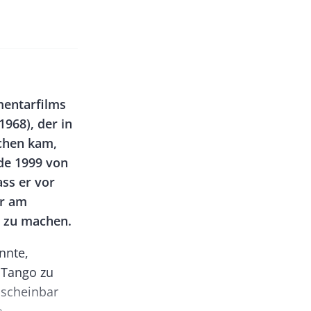
mentarfilms
968), der in
chen kam,
de 1999 von
ass er vor
ar am
m zu machen.
nnte,
 Tango zu
 scheinbar