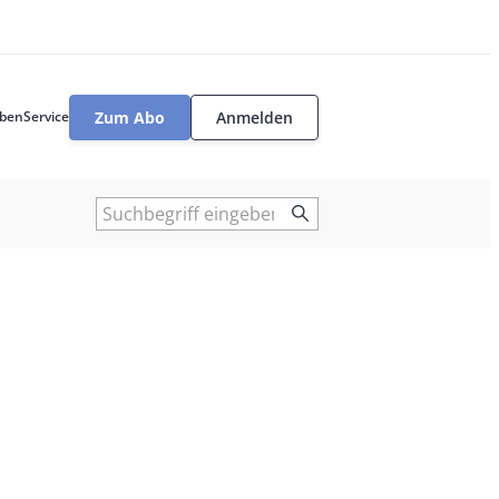
Zum Abo
Anmelden
ben
Service
User
tools
Suche