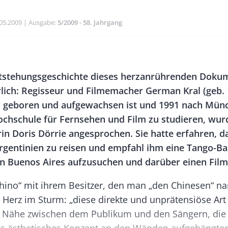
blikationsdatum
05.2009
Ausgabe
5/2009 - 58. Jahrgang
Banner
Rectangle
ntstehungsgeschichte dieses herzanrührenden Doku
Right
rlich: Regisseur und Filmemacher German Kral (geb. 1
s geboren und aufgewachsen ist und 1991 nach Mün
chschule für Fernsehen und Film zu studieren, wur
rin Doris Dörrie angesprochen. Sie hatte erfahren, d
rgentinien zu reisen und empfahl ihm eine Tango-B
n Buenos Aires aufzusuchen und darüber einen Fil
Chino“ mit ihrem Besitzer, den man „den Chinesen“ na
 Herz im Sturm: „diese direkte und unprätensiöse Art
e Nähe zwischen dem Publikum und den Sängern, die