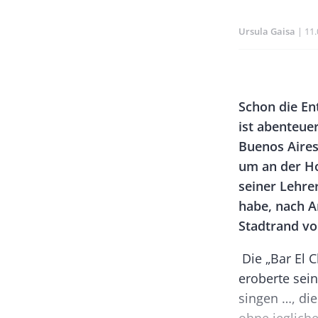
Ursula Gaisa
Pu
11.
Banner
Rectangle
Body
Schon die E
Left
ist abenteue
Buenos Aire
um an der Ho
seiner Lehre
habe, nach A
Stadtrand vo
Die „Bar El 
eroberte sein
singen …, di