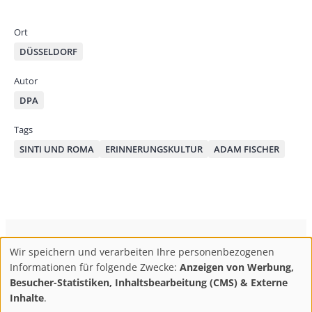
by
bo
od
mai
ok
on
Ort
l
DÜSSELDORF
Autor
DPA
Tags
SINTI UND ROMA
ERINNERUNGSKULTUR
ADAM FISCHER
ConBrio Kulturmedienhaus
AGB
Datenschutz
Wir speichern und verarbeiten Ihre personenbezogenen
Use
Footer
Impressum
Info & Kontakt
Informationen für folgende Zwecke:
Anzeigen von Werbung,
of
Abo kündigen / Widerruf der Bestellung
Besucher-Statistiken, Inhaltsbearbeitung (CMS) & Externe
personal
Inhalte
.