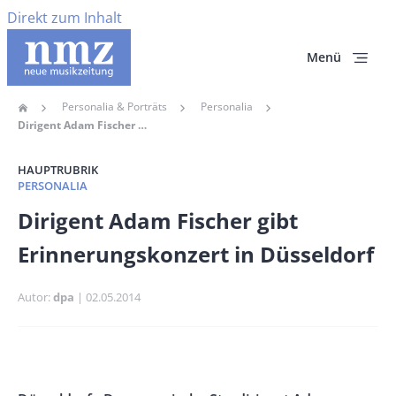
Direkt zum Inhalt
Menü
Personalia & Porträts
Personalia
Home
Pfadnavigation
Dirigent Adam Fischer Gibt Erinnerungskonzert In Düsseldorf
HAUPTRUBRIK
PERSONALIA
Banner
Dirigent Adam Fischer gibt
Full-
Erinnerungskonzert in Düsseldorf
Size
Autor
dpa
Publikationsdatum
02.05.2014
Banner
Rectangle
Banner