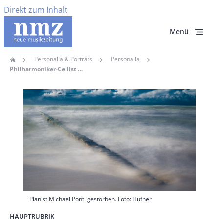
Direkt zum Inhalt
Menü
Personalia & Porträts
Personalia
Home
Pfadnavigation
Philharmoniker-Cellist Wolfgang Boettcher Gestorben
Hauptbild
Pianist Michael Ponti gestorben. Foto: Hufner
HAUPTRUBRIK