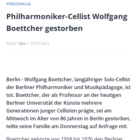
PERSONALIA
Banner
Philharmoniker-Cellist Wolfgang
Full-
Boettcher gestorben
Size
Autor
dpa
Publikationsdatum
25.02.2021
Banner
Rectangle
Banner
Body
Berlin - Wolfgang Boettcher, langjähriger Solo-Cellist
Left
Rectangle
der Berliner Philharmoniker und Musikpädagoge, ist
Right
tot. Boettcher, der als Professor an der heutigen
Berliner Universität der Künste mehrere
Generationen junger Cellisten prägte, sei am
Mittwoch im Alter von 86 Jahren in Berlin gestorben,
teilte seine Familie am Donnerstag auf Anfrage mit.
Boettcher gehörte von 1958 bis 1976 den Berliner