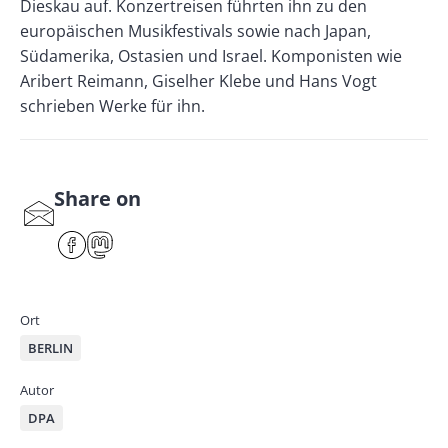
Dieskau auf. Konzertreisen führten ihn zu den
europäischen Musikfestivals sowie nach Japan,
Südamerika, Ostasien und Israel. Komponisten wie
Aribert Reimann, Giselher Klebe und Hans Vogt
schrieben Werke für ihn.
Share on
S
har
F
M
e
ace
ast
by
bo
od
mai
ok
on
Ort
l
BERLIN
Autor
DPA