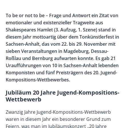
Banner
Rectangle
Banner
Body
To be or not to be – Frage und Antwort ein Zitat von
Left
Rectangle
emotionaler und existenzieller Tragweite aus
Right
Shakespeares Hamlet (3. Aufzug, 1. Szene) stand in
diesem Jahr mottoartig über dem Tonkünstlerfest in
Sachsen-Anhalt, das vom 22. bis 29. November mit
sieben Veranstaltungen in Magdeburg, Dessau-
Roßlau und Bernburg aufwarten konnte. Es gab 21
Uraufführungen von 10 in Sachsen-Anhalt lebenden
Komponisten und fünf Preisträgern des 20. Jugend-
Kompositions-Wettbewerbes.
Jubiläum 20 Jahre Jugend-Kompositions-
Wettbewerb
Zwanzig Jahre Jugend-Kompositions-Wettbewerb
waren in diesem Jahr ein besonderer Grund zum
Feiern, was man im Jubiläumskonzert „20 Jahre