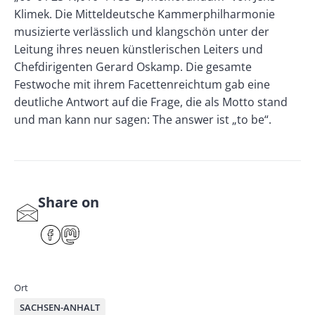
Klimek. Die Mitteldeutsche Kammerphilharmonie
musizierte verlässlich und klangschön unter der
Leitung ihres neuen künstlerischen Leiters und
Chefdirigenten Gerard Oskamp. Die gesamte
Festwoche mit ihrem Facettenreichtum gab eine
deutliche Antwort auf die Frage, die als Motto stand
und man kann nur sagen: The answer ist „to be“.
Share on
S
har
F
M
e
ace
ast
by
bo
od
mai
ok
on
Ort
l
SACHSEN-ANHALT