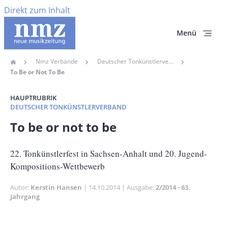
Direkt zum Inhalt
Menü
Nmz Verbände
Deutscher Tonkünstlerverband
Home
Pfadnavigation
To Be or Not To Be
HAUPTRUBRIK
DEUTSCHER TONKÜNSTLERVERBAND
Banner
To be or not to be
Full-
Size
Untertitel
22. Tonkünstlerfest in Sachsen-Anhalt und 20. Jugend-
Kompositions-Wettbewerb
Autor
Kerstin Hansen
Publikationsdatum
14.10.2014
Ausgabe
2/2014 - 63.
Jahrgang