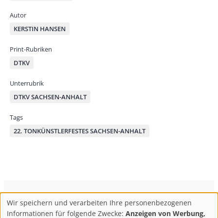
Autor
KERSTIN HANSEN
Print-Rubriken
DTKV
Unterrubrik
DTKV SACHSEN-ANHALT
Tags
22. TONKÜNSTLERFESTES SACHSEN-ANHALT
ConBrio Kulturmedienhaus
AGB
Datenschutz
Wir speichern und verarbeiten Ihre personenbezogenen
Use
Footer
Impressum
Info & Kontakt
Informationen für folgende Zwecke:
Anzeigen von Werbung,