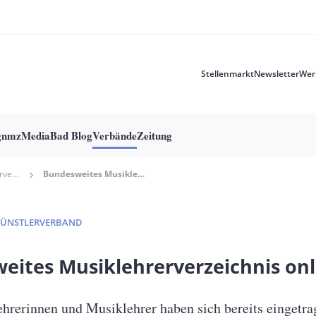
Stellenmarkt
Newsletter
Wer
Meta
menu
g
nmzMedia
Bad Blog
Verbände
Zeitung
Deutscher Tonkünstlerverband
Bundesweites Musiklehrerverzeichnis Online!
KÜNSTLERVERBAND
eites Musiklehrerverzeichnis onl
hrerinnen und Musiklehrer haben sich bereits eingetra