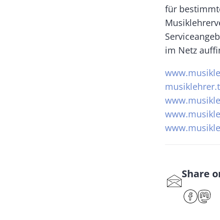
für bestimmt
Musiklehrerv
Serviceangeb
im Netz auffi
www.musikle
musiklehrer.
www.musikle
www.musikle
www.musikle
Share o
S
har
F
e
ac
ast