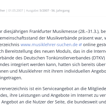
cher
Publikationsdatum
01.05.2007
Ausgabe
5/2007 - 56. Jahrgang
Banner
ur diesjährigen Frankfurter Musikmesse (28.–31.3.), be
Rectangle
meinschaftsstand der Musikverbände präsent war, 
Right
erzeichnis
www.musiklehrer-suchen.de
online geste
h Bereitstellung des neuen Moduls, das in die Interne
rbände des Deutschen Tonkünstlerverbandes (DTKV)
des integriert werden kann, hatten sich bereits über
nnen und Musiklehrer mit ihrem individuellen Angebo
ingetragen.
erverzeichnis ist ein Serviceangebot an die Mitglied
des, ihre Leistungen und Angebote im Internet zu ver
n Angebot an die Nutzer der Seite, die bundesweit un