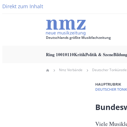
Direkt zum Inhalt
Deutschlands größte Musikfachzeitung
Ring 10010110
Kritik
Politik & Szene
Bildun
Main
Nmz Verbände
Home
navigation
Pfadnavigation
HAUPTRUBRIK
DEUTSCHER TON
Banner
Bundesw
Full-
Size
Untertitel
Viele Musikle