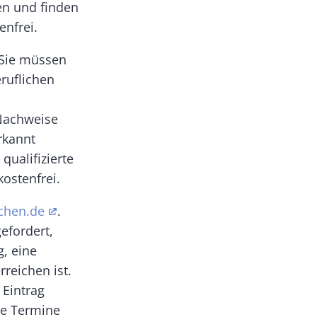
en und finden
enfrei.
 Sie müssen
eruflichen
Nachweise
rkannt
qualifizierte
kostenfrei.
chen.de
.
efordert,
g, eine
reichen ist.
 Eintrag
lle Termine