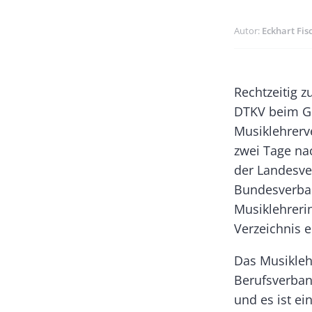
Autor
Eckhart Fis
Banner
Body
Rechtzeitig z
Rectangle
DTKV beim Ge
Left
Musiklehrerv
zwei Tage nac
der Landesve
Bundesverban
Musiklehreri
Verzeichnis e
Das Musiklehr
Berufsverban
und es ist ei