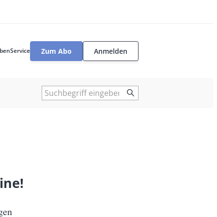
Zum Abo
Anmelden
ben
Service
User
tools
Suche
ine!
gen