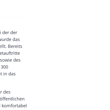
i der der
wurde das
llt. Bereits
tauftritte
 sowie des
 300
t in das
er des
öffentlichen
d komfortabel