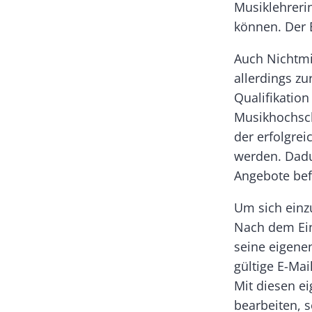
Musiklehreri
können. Der E
Auch Nichtmit
allerdings zu
Qualifikation
Musikhochsch
der erfolgre
werden. Dadur
Angebote befi
Um sich einz
Nach dem Ein
seine eigene
gültige E-Mai
Mit diesen e
bearbeiten, s