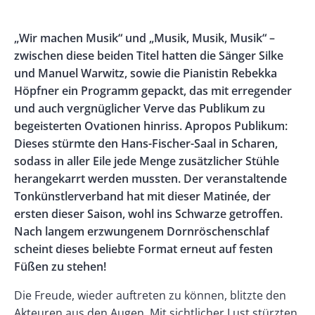
Banner
Rectangle
Banner
Body
„Wir machen Musik“ und „Musik, Musik, Musik“ –
Left
Rectangle
zwischen diese beiden Titel hatten die Sänger Silke
Right
und Manuel Warwitz, sowie die Pianistin Rebekka
Höpfner ein Programm gepackt, das mit erregender
und auch vergnüglicher Verve das Publikum zu
begeisterten Ovationen hinriss. Apropos Publikum:
Dieses stürmte den Hans-Fischer-Saal in Scharen,
sodass in aller Eile jede Menge zusätzlicher Stühle
herangekarrt werden mussten. Der veranstaltende
Tonkünstlerverband hat mit dieser Matinée, der
ersten dieser Saison, wohl ins Schwarze getroffen.
Nach langem erzwungenem Dornröschenschlaf
scheint dieses beliebte Format erneut auf festen
Füßen zu stehen!
Die Freude, wieder auftreten zu können, blitzte den
Akteuren aus den Augen. Mit sichtlicher Lust stürzten