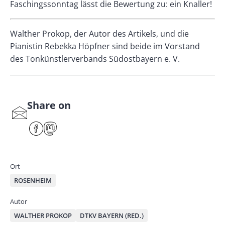
Faschingssonntag lässt die Bewertung zu: ein Knaller!
Walther Prokop, der Autor des Artikels, und die
Pianistin Rebekka Höpfner sind beide im Vorstand
des Tonkünstlerverbands Südostbayern e. V.
Share on
S
har
F
M
e
ace
ast
by
bo
od
mai
ok
on
Ort
l
ROSENHEIM
Autor
WALTHER PROKOP
DTKV BAYERN (RED.)