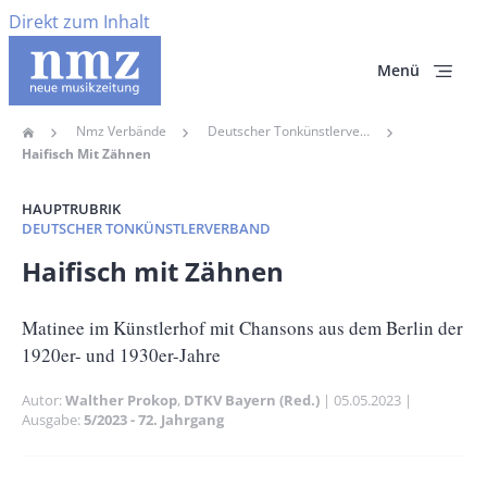
Direkt zum Inhalt
Menü
Nmz Verbände
Deutscher Tonkünstlerverband
Home
Pfadnavigation
Haifisch Mit Zähnen
HAUPTRUBRIK
DEUTSCHER TONKÜNSTLERVERBAND
Banner
Haifisch mit Zähnen
Full-
Size
Untertitel
Matinee im Künstlerhof mit Chansons aus dem Berlin der
1920er- und 1930er-Jahre
Autor
Walther Prokop
DTKV Bayern (Red.)
Publikationsdatum
05.05.2023
Ausgabe
5/2023 - 72. Jahrgang