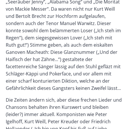
„Seeräuber Jenny“, „Alabama Song“ und „Die Moritat
von Mackie Messer“. Da waren nicht nur Kurt Weill
und Bertolt Brecht zur Hochform aufgelaufen,
sondern auch der Tenor Manuel Warwitz. Dieser
konnte sowohl dem belämmerten Loser („Ich steh im
Regen“), dem siegesgewissen Lover („Ich steh mit
Ruth gut!“) Stimme geben, als auch dem eiskalten
Ganoven Macheath: Diese Glanznummer („Und der
Haifisch der hat Zähne...“) gestaltete der
facettenreiche Sänger lässig auf den Stuhl gefläzt mit
Schläger-Käppi und Pokerface, und vor allem mit
einer scharf konturierten Diktion, welche an der
Gefährlichkeit dieses Gangsters keinen Zweifel lässt...
Die Zeiten ändern sich, aber diese frechen Lieder und
Chansons behalten ihren Kurswert und bleiben
(leider?) immer aktuell. Komponisten wie Peter
Igelhoff, Kurt Weill, Peter Kreuder oder Friedrich
Hollaender („Ich bin von Kopf bis Fuß auf Liebe