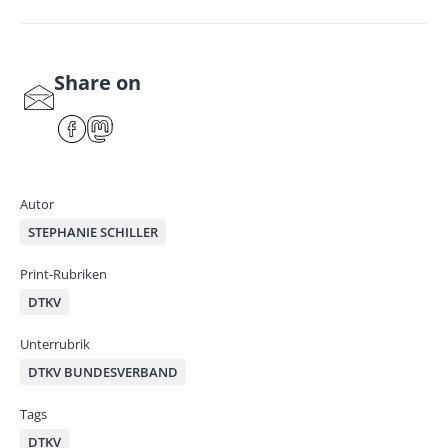
Share on
S
har
F
M
e
ace
ast
by
bo
od
mai
ok
on
Autor
l
STEPHANIE SCHILLER
Print-Rubriken
DTKV
Unterrubrik
DTKV BUNDESVERBAND
Tags
DTKV