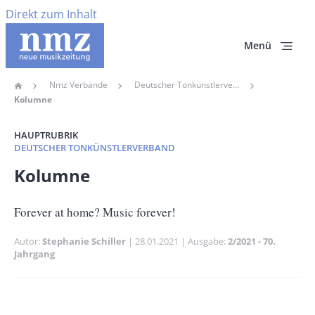
Direkt zum Inhalt
Menü
Nmz Verbände
Deutscher Tonkünstlerverband
Home
Pfadnavigation
Kolumne
HAUPTRUBRIK
DEUTSCHER TONKÜNSTLERVERBAND
Banner
Kolumne
Full-
Size
Untertitel
Forever at home? Music forever!
Autor
Stephanie Schiller
Publikationsdatum
28.01.2021
Ausgabe
2/2021 - 70.
Jahrgang
Banner