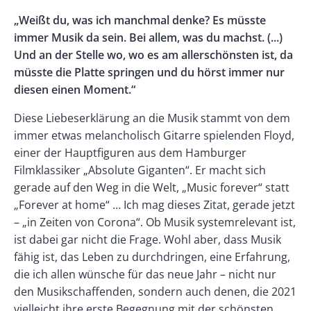
Rectangle
Banner
Body
„Weißt du, was ich manchmal denke? Es müsste
Left
Rectangle
immer Musik da sein. Bei allem, was du machst. (...)
Right
Und an der Stelle wo, wo es am allerschönsten ist, da
müsste die Platte springen und du hörst immer nur
diesen einen Moment.“
Diese Liebeserklärung an die Musik stammt von dem
immer etwas melancholisch Gitarre spielenden Floyd,
einer der Hauptfiguren aus dem Hamburger
Filmklassiker „Absolute Giganten“. Er macht sich
gerade auf den Weg in die Welt, „Music for­ever“ statt
„Forever at home“ … Ich mag dieses Zitat, gerade jetzt
– „in Zeiten von Corona“. Ob Musik systemrelevant ist,
ist dabei gar nicht die Frage. Wohl aber, dass Musik
fähig ist, das Leben zu durchdringen, eine Erfahrung,
die ich allen wünsche für das neue Jahr – nicht nur
den Musikschaffenden, sondern auch denen, die 2021
vielleicht ihre erste Begegnung mit der schönsten