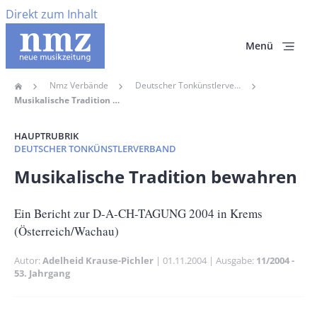
Direkt zum Inhalt
Menü
Nmz Verbände
Deutscher Tonkünstlerverband
Home
Pfadnavigation
Musikalische Tradition Bewahren
HAUPTRUBRIK
DEUTSCHER TONKÜNSTLERVERBAND
Banner
Musikalische Tradition bewahren
Full-
Size
Untertitel
Ein Bericht zur D-A-CH-TAGUNG 2004 in Krems
(Österreich/Wachau)
Autor
Adelheid Krause-Pichler
Publikationsdatum
01.11.2004
Ausgabe
11/2004 -
53. Jahrgang