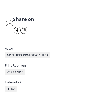
Share on
S
har
F
M
e
ace
ast
by
bo
od
mai
ok
on
Autor
l
ADELHEID KRAUSE-PICHLER
Print-Rubriken
VERBÄNDE
Unterrubrik
DTKV