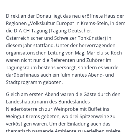
Banner
Rectangle
Banner
Body
Direkt an der Donau liegt das neu eröffnete Haus der
Left
Rectangle
Regionen „Volkskultur Europa“ in Krems-Stein, in dem
Right
die D-A-CH-Tagung (Tagung Deutscher,
Österreichischer und Schweizer Tonkünstler) in
diesem Jahr stattfand. Unter der hervorragenden
organisatorischen Leitung von Mag. Marieluise Koch
waren nicht nur die Referenten und Zuhörer im
Tagungsraum bestens versorgt, sondern es wurde
darüberhinaus auch ein fulminantes Abend- und
Stadtprogramm geboten.
Gleich am ersten Abend waren die Gäste durch den
Landeshauptmann des Bundeslandes
Niederösterreich zur Weinprobe mit Buffet ins
Weingut Krems gebeten, wo drei Spitzenweine zu
verköstigen waren. Um der Einladung auch das
thematisch passende Ambiente zu verleihen spielte