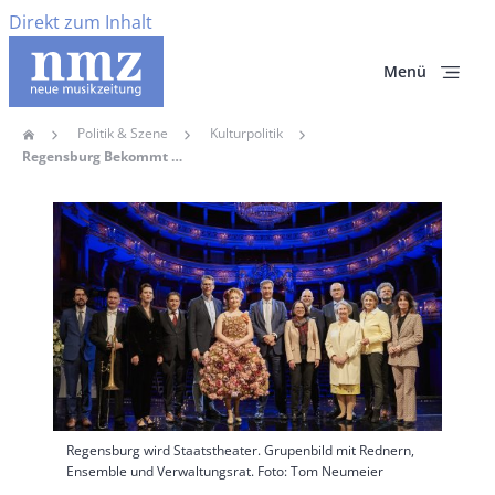
Direkt zum Inhalt
Menü
Politik & Szene
Kulturpolitik
Home
Pfadnavigation
Regensburg Bekommt Ein Staatstheater – „Eine Eigene Liga“
Hauptbild
Regensburg wird Staatstheater. Grupenbild mit Rednern,
Ensemble und Verwaltungsrat. Foto: Tom Neumeier