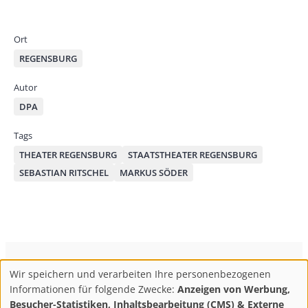
ace
ast
by
bo
od
mai
ok
on
Ort
l
REGENSBURG
Autor
DPA
Tags
THEATER REGENSBURG
STAATSTHEATER REGENSBURG
SEBASTIAN RITSCHEL
MARKUS SÖDER
ConBrio Kulturmedienhaus
AGB
Datenschutz
Wir speichern und verarbeiten Ihre personenbezogenen
Use
Footer
Impressum
Info & Kontakt
Informationen für folgende Zwecke:
Anzeigen von Werbung,
of
Abo kündigen / Widerruf der Bestellung
Besucher-Statistiken, Inhaltsbearbeitung (CMS) & Externe