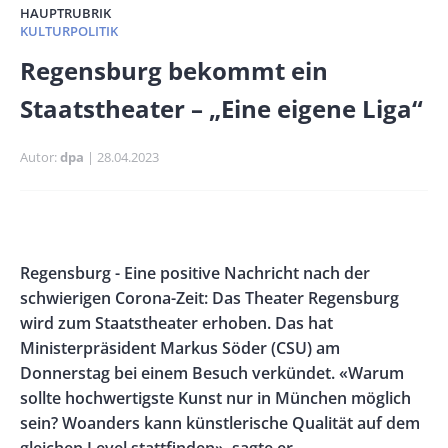
HAUPTRUBRIK
KULTURPOLITIK
Banner
Regensburg bekommt ein
Full-
Staatstheater – „Eine eigene Liga“
Size
Autor
dpa
Publikationsdatum
28.04.2023
Banner
Rectangle
Banner
Body
Regensburg - Eine positive Nachricht nach der
Left
Rectangle
schwierigen Corona-Zeit: Das Theater Regensburg
Right
wird zum Staatstheater erhoben. Das hat
Ministerpräsident Markus Söder (CSU) am
Donnerstag bei einem Besuch verkündet. «Warum
sollte hochwertigste Kunst nur in München möglich
sein? Woanders kann künstlerische Qualität auf dem