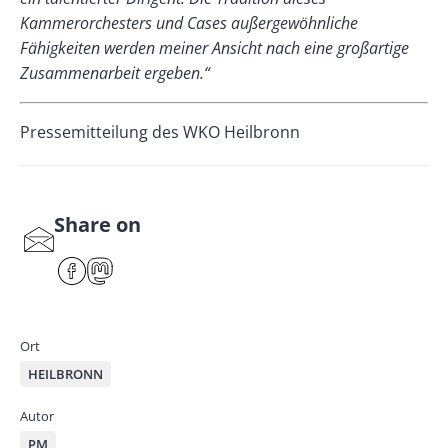
Kammerorchesters und Cases außergewöhnliche
Fähigkeiten werden meiner Ansicht nach eine großartige
Zusammenarbeit ergeben.“
Pressemitteilung des WKO Heilbronn
Share on
S
har
F
M
e
ace
ast
by
bo
od
mai
ok
on
Ort
l
HEILBRONN
Autor
PM