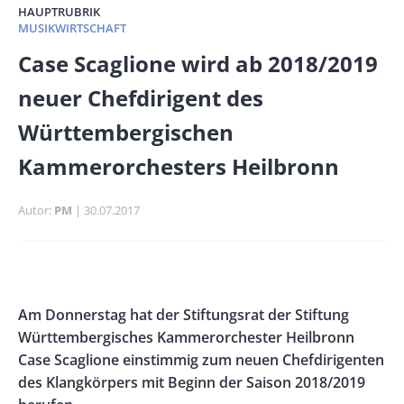
HAUPTRUBRIK
MUSIKWIRTSCHAFT
Banner
Case Scaglione wird ab 2018/2019
Full-
neuer Chefdirigent des
Size
Württembergischen
Kammerorchesters Heilbronn
Autor
PM
Publikationsdatum
30.07.2017
Banner
Rectangle
Banner
Body
Am Donnerstag hat der Stiftungsrat der Stiftung
Left
Rectangle
Württembergisches Kammerorchester Heilbronn
Right
Case Scaglione einstimmig zum neuen Chefdirigenten
des Klangkörpers mit Beginn der Saison 2018/2019