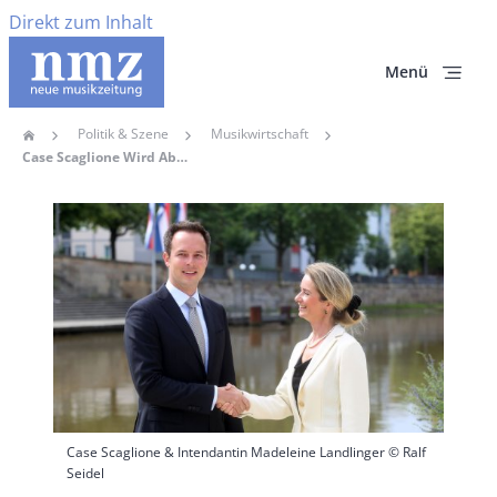
Direkt zum Inhalt
Menü
Politik & Szene
Musikwirtschaft
Home
Pfadnavigation
Case Scaglione Wird Ab 2018/2019 Neuer Chefdirigent Des Württembergischen Kammerorchesters Heilbronn
Hauptbild
Case Scaglione & Intendantin Madeleine Landlinger © Ralf
Seidel