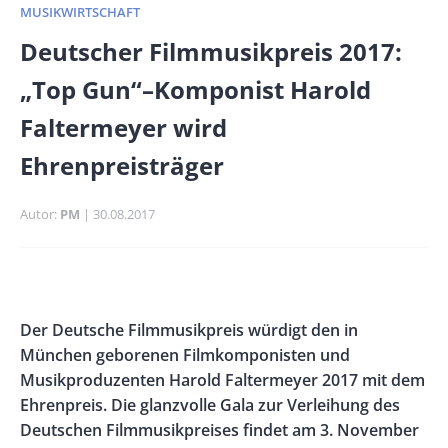
MUSIKWIRTSCHAFT
Banner
Deutscher Filmmusikpreis 2017:
Full-
„Top Gun“–Komponist Harold
Size
Faltermeyer wird
Ehrenpreisträger
Autor
PM
Publikationsdatum
30.08.2017
Banner
Rectangle
Banner
Body
Der Deutsche Filmmusikpreis würdigt den in
Left
Rectangle
München geborenen Filmkomponisten und
Right
Musikproduzenten Harold Faltermeyer 2017 mit dem
Ehrenpreis. Die glanzvolle Gala zur Verleihung des
Deutschen Filmmusikpreises findet am 3. November