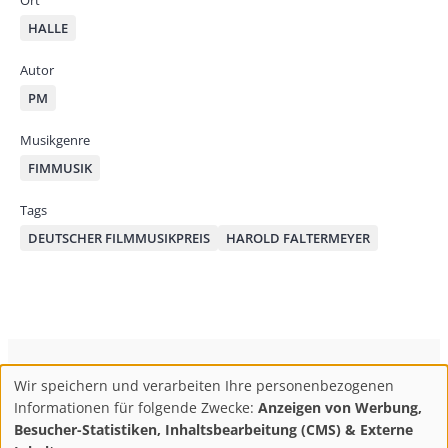
Ort
l
HALLE
Autor
PM
Musikgenre
FIMMUSIK
Tags
DEUTSCHER FILMMUSIKPREIS
HAROLD FALTERMEYER
ConBrio Kulturmedienhaus
AGB
Datenschutz
Wir speichern und verarbeiten Ihre personenbezogenen
Use
Footer
Impressum
Info & Kontakt
Informationen für folgende Zwecke:
Anzeigen von Werbung,
of
Abo kündigen / Widerruf der Bestellung
Besucher-Statistiken, Inhaltsbearbeitung (CMS) & Externe