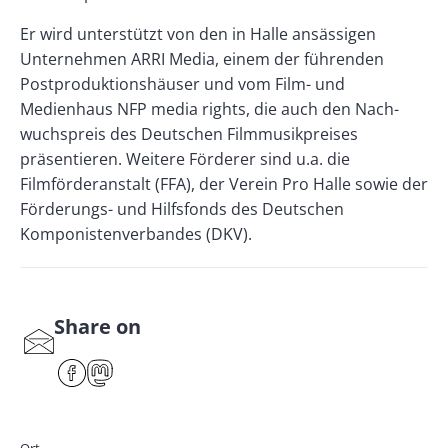
Er wird unterstützt von den in Halle ansässigen
Unternehmen ARRI Media, einem der führenden
Postproduktionshäuser und vom Film- und
Medienhaus NFP media rights, die auch den Nach-
wuchspreis des Deutschen Filmmusikpreises
präsentieren. Weitere Förderer sind u.a. die
Filmförderanstalt (FFA), der Verein Pro Halle sowie der
Förderungs- und Hilfsfonds des Deutschen
Komponistenverbandes (DKV).
Share on
S
har
F
M
e
ace
ast
by
bo
od
mai
ok
on