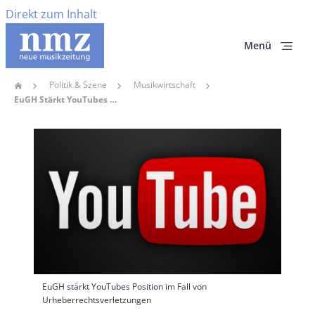
Direkt zum Inhalt
Menü
Politik & Szene
Musikwirtschaft
Home
Pfadnavigation
EuGH Stärkt YouTubes Position Im Fall Von Urheberrechtsverletzungen
Hauptbild
EuGH stärkt YouTubes Position im Fall von
Urheberrechtsverletzungen