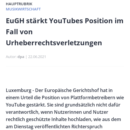
HAUPTRUBRIK
MUSIKWIRTSCHAFT
Banner
EuGH stärkt YouTubes Position im
Full-
Fall von
Size
Urheberrechtsverletzungen
Autor
dpa
Publikationsdatum
22.06.2021
Banner
Rectangle
Banner
Body
Luxemburg - Der Europäische Gerichtshof hat in
Left
Rectangle
einem Urteil die Position von Plattformbetreibern wie
Right
YouTube gestärkt. Sie sind grundsätzlich nicht dafür
verantwortlich, wenn Nutzerinnen und Nutzer
rechtlich geschützte Inhalte hochladen, wie aus dem
am Dienstag veröffentlichten Richterspruch