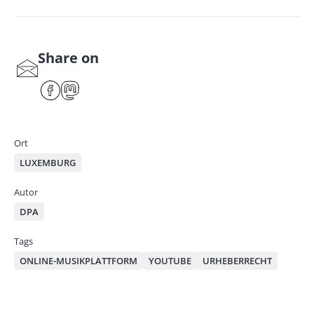
Share on
S
har
F
M
e
ace
ast
by
bo
od
mai
ok
on
Ort
l
LUXEMBURG
Autor
DPA
Tags
ONLINE-MUSIKPLATTFORM
YOUTUBE
URHEBERRECHT