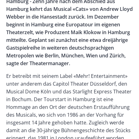
Body
Hamburg - Zehn Jahre nach dem Abschied aus
Left
Rectangle
Hamburg kehrt das Musical «Cats» von Andrew Lloyd
Right
Webber in die Hansestadt zurück. Im Dezember
beginnt in Hamburg eine Europatour im eigenen
Theaterzelt, wie Produzent Maik Klokow in Hamburg
mitteilte. Geplant sei zunächst eine etwa dreijährige
Gastspielreihe in weiteren deutschsprachigen
Metropolen wie Berlin, München, Wien und Zürich,
sagte der Theatermanager.
Er betreibt mit seinem Label «Mehr! Entertainment»
unter anderem das Capitol Theater Düsseldorf, den
Musical Dome Köln und das Starlight Express Theater
in Bochum. Der Tourstart in Hamburg ist eine
Hommage an den Ort der deutschen Erstaufführung
des Musicals, wo sich von 1986 an der Vorhang für
insgesamt 14 Jahre gehoben hatte. Zugleich werde
damit an die 30-jährige Bühnengeschichte des Stücks
erinnert, das 1981 in London uraufgeführt worden