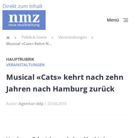
Direkt zum Inhalt
Menü
Politik & Szene
Veranstaltungen
Home
Pfadnavigation
Musical «Cats» Kehrt Nach Zehn Jahren Nach Hamburg Zurück
HAUPTRUBRIK
VERANSTALTUNGEN
Banner
Musical «Cats» kehrt nach zehn
Full-
Jahren nach Hamburg zurück
Size
Autor
Agentur ddp
Publikationsdatum
23.04.2010
Banner
Rectangle
Banner