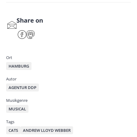
Share on
S
har
F
M
e
ace
ast
by
bo
od
mai
ok
on
Ort
l
HAMBURG
Autor
AGENTUR DDP
Musikgenre
MUSICAL
Tags
CATS
ANDREW LLOYD WEBBER