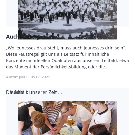
Auch da ist Jeunesses drin
Body
„Wo Jeunesses draufsteht, muss auch Jeunesses drin sein“.
Diese Faustregel gilt uns als Leitsatz für inhaltliche
Konzepte mit ideellen Qualitäten aus unserem Leitbild, etwa
das Moment der Persönlichkeitsbildung oder die...
Autor
JMD
Publikationsdatum
05.08.2021
Die Musik unserer Zeit …
Hauptbild