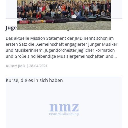
Jugendorchester sind eigene Wesen
Body
Das aktuelle Mission Statement der JMD nennt schon im
ersten Satz die „Gemeinschaft engagierter junger Musiker
und Musikerinnen“. Jugendorchester jeglicher Formation
und Größe sind lebendige Musiziergemeinschaften und...
Autor
JMD
Publikationsdatum
28.04.2021
Kurse, die es in sich haben