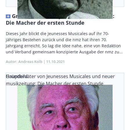
Gründerväter der Jeunesses Musicales:
Die Macher der ersten Stunde
Body
Dieses Jahr blickt die Jeunesses Musicales auf ihr 70-
jähriges Bestehen zurück und die nmz hat ihren 70.
Jahrgang erreicht. So lag die Idee nahe, eine von Redaktion
und Verband gemeinsam konzipierte Ausgabe der nmz zu...
Autor
Andreas Kolb
Publikationsdatum
11.10.2021
Gründerväter von Jeunesses Musicales und neuer
Hauptbild
musikzeitung: Die Macher der ersten Stunde