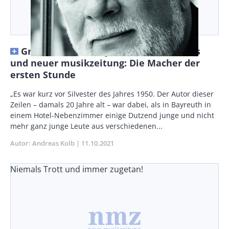
Gründerväter von Jeunesses Musicales
und neuer musikzeitung: Die Macher der
ersten Stunde
Body
„Es war kurz vor Silvester des Jahres 1950. Der Autor dieser
Zeilen – damals 20 Jahre alt – war dabei, als in Bayreuth in
einem Hotel-Nebenzimmer einige Dutzend junge und nicht
mehr ganz junge Leute aus verschiedenen...
Autor
Andreas Kolb
Publikationsdatum
11.10.2021
Niemals Trott und immer zugetan!