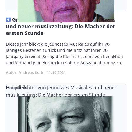
Gründerväter von Jeunesses Musicales
und neuer musikzeitung: Die Macher der
ersten Stunde
Body
Dieses Jahr blickt die Jeunesses Musicales auf ihr 70-
jähriges Bestehen zurück und die nmz hat ihren 70.
Jahrgang erreicht. So lag die Idee nahe, eine von Redaktion
und Verband gemeinsam konzipierte Ausgabe der nmz zu...
Autor
Andreas Kolb
Publikationsdatum
11.10.2021
Gründerväter von Jeunesses Musicales und neuer
Hauptbild
musikzeitung: Die Macher der ersten Stunde