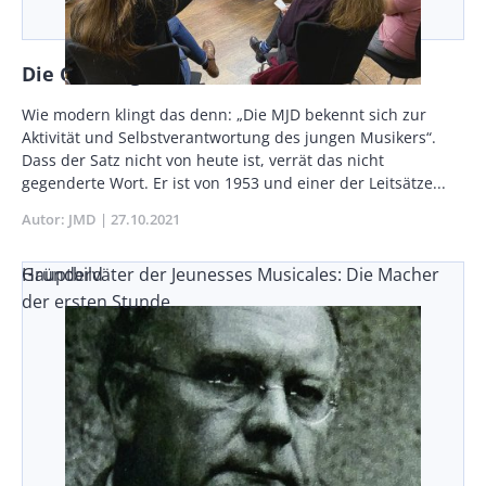
Die Quelle gestaltender Kraft
Body
Wie modern klingt das denn: „Die MJD bekennt sich zur
Aktivität und Selbstverantwortung des jungen Musikers“.
Dass der Satz nicht von heute ist, verrät das nicht
gegenderte Wort. Er ist von 1953 und einer der Leitsätze...
Autor
JMD
Publikationsdatum
27.10.2021
Gründerväter der Jeunesses Musicales: Die Macher
Hauptbild
der ersten Stunde