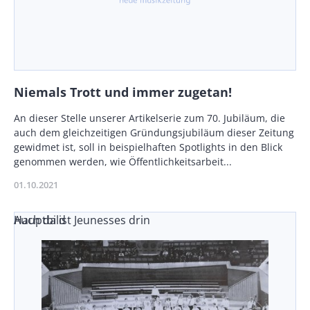
Niemals Trott und immer zugetan!
Body
An dieser Stelle unserer Artikelserie zum 70. Jubiläum, die
auch dem gleichzeitigen Gründungsjubiläum dieser Zeitung
gewidmet ist, soll in beispielhaften Spotlights in den Blick
genommen werden, wie Öffentlichkeitsarbeit...
Publikationsdatum
01.10.2021
Auch da ist Jeunesses drin
Hauptbild