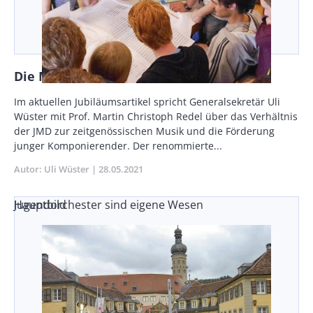
Die Musik unserer Zeit …
Body
Im aktuellen Jubiläumsartikel spricht Generalsekretär Uli
Wüster mit Prof. Martin Christoph Redel über das Verhältnis
der JMD zur zeitgenössischen Musik und die Förderung
junger Komponierender. Der renommierte...
Autor
Uli Wüster
Publikationsdatum
28.05.2021
Jugendorchester sind eigene Wesen
Hauptbild