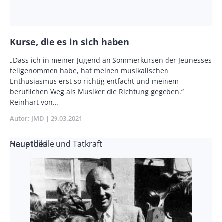
Kurse, die es in sich haben
Body
„Dass ich in meiner Jugend an Sommerkursen der Jeunesses
teilgenommen habe, hat meinen musikalischen
Enthusiasmus erst so richtig entfacht und meinem
beruflichen Weg als Musiker die Richtung gegeben.“
Reinhart von...
Autor
JMD
Publikationsdatum
29.03.2021
Neue Ideale und Tatkraft
Hauptbild