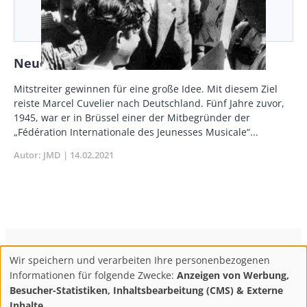
Neue Ideale und Tatkraft
Body
Mitstreiter gewinnen für eine große Idee. Mit diesem Ziel
reiste Marcel Cuvelier nach Deutschland. Fünf Jahre zuvor,
1945, war er in Brüssel einer der Mitbegründer der
„Fédération Internationale des Jeunesses Musicale“...
Autor
JMD
Publikationsdatum
14.02.2021
ConBrio Kulturmedienhaus
AGB
Datenschutz
Wir speichern und verarbeiten Ihre personenbezogenen
Use
Footer
Impressum
Info & Kontakt
Informationen für folgende Zwecke:
Anzeigen von Werbung,
of
Abo kündigen / Widerruf der Bestellung
Besucher-Statistiken, Inhaltsbearbeitung (CMS) & Externe
Inhalte
.