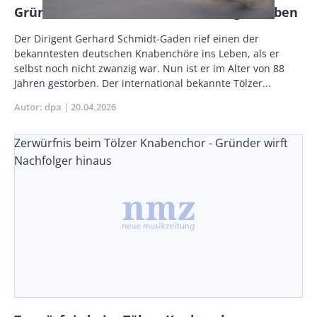
Gründer des Tölzer Knabenchores gestorben
Body
Der Dirigent Gerhard Schmidt-Gaden rief einen der
bekanntesten deutschen Knabenchöre ins Leben, als er
selbst noch nicht zwanzig war. Nun ist er im Alter von 88
Jahren gestorben. Der international bekannte Tölzer...
Autor
dpa
Publikationsdatum
20.04.2026
Zerwürfnis beim Tölzer Knabenchor - Gründer wirft
Nachfolger hinaus