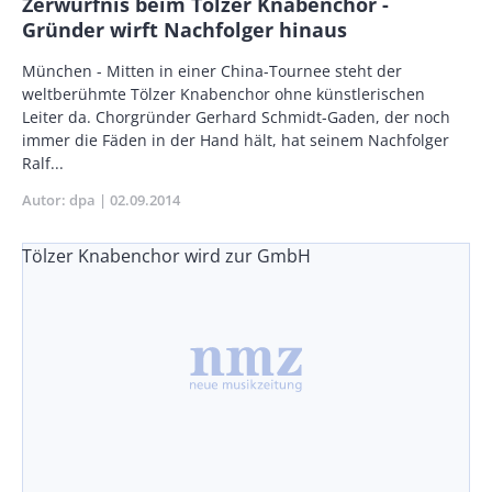
Zerwürfnis beim Tölzer Knabenchor -
Gründer wirft Nachfolger hinaus
Body
München - Mitten in einer China-Tournee steht der
weltberühmte Tölzer Knabenchor ohne künstlerischen
Leiter da. Chorgründer Gerhard Schmidt-Gaden, der noch
immer die Fäden in der Hand hält, hat seinem Nachfolger
Ralf...
Autor
dpa
Publikationsdatum
02.09.2014
Tölzer Knabenchor wird zur GmbH