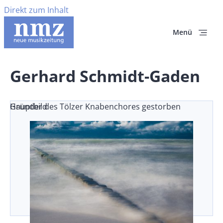
Direkt zum Inhalt
Menü
Gerhard Schmidt-Gaden
Gründer des Tölzer Knabenchores gestorben
Hauptbild