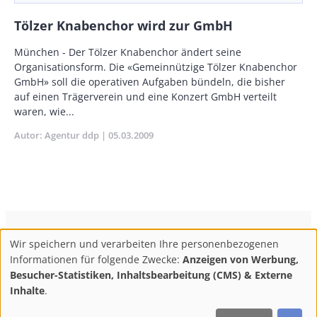
Tölzer Knabenchor wird zur GmbH
Body
München - Der Tölzer Knabenchor ändert seine
Organisationsform. Die «Gemeinnützige Tölzer Knabenchor
GmbH» soll die operativen Aufgaben bündeln, die bisher
auf einen Trägerverein und eine Konzert GmbH verteilt
waren, wie...
Autor
Agentur ddp
Publikationsdatum
05.03.2009
ConBrio Kulturmedienhaus
AGB
Datenschutz
Wir speichern und verarbeiten Ihre personenbezogenen
Use
Footer
Impressum
Info & Kontakt
Informationen für folgende Zwecke:
Anzeigen von Werbung,
of
Abo kündigen / Widerruf der Bestellung
Besucher-Statistiken, Inhaltsbearbeitung (CMS) & Externe
personal
Inhalte
.
F
M
Y
data