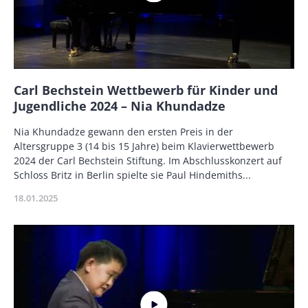
Name
Carl Bechstein Wettbewerb für Kinder und
Jugendliche 2024 – Nia Khundadze
Description
Nia Khundadze gewann den ersten Preis in der
Altersgruppe 3 (14 bis 15 Jahre) beim Klavierwettbewerb
2024 der Carl Bechstein Stiftung. Im Abschlusskonzert auf
Schloss Britz in Berlin spielte sie Paul Hindemiths...
Publikationsdatum
18.01.2025
Miniaturbild