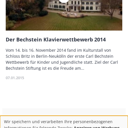
Name
Der Bechstein Klavierwettbewerb 2014
Description
Vom 14. bis 16. November 2014 fand im Kulturstall von
Schloss Britz in Berlin-Neukölln der erste Carl Bechstein
Wettbewerb für Kinder und Jugendliche statt. Ziel der Carl
Bechstein Stiftung ist es die Freude am...
Publikationsdatum
07.01.2015
ConBrio Kulturmedienhaus
AGB
Datenschutz
Wir speichern und verarbeiten Ihre personenbezogenen
Use
Footer
Impressum
Info & Kontakt
Informationen für folgende Zwecke:
Anzeigen von Werbung,