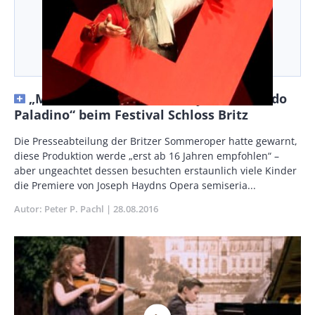
„Make War Not Love“ – Haydns „Orlando
Paladino“ beim Festival Schloss Britz
Body
Die Presseabteilung der Britzer Sommeroper hatte gewarnt,
diese Produktion werde „erst ab 16 Jahren empfohlen“ –
aber ungeachtet dessen besuchten erstaunlich viele Kinder
die Premiere von Joseph Haydns Opera semiseria...
Autor
Peter P. Pachl
Publikationsdatum
28.08.2016
Miniaturbild