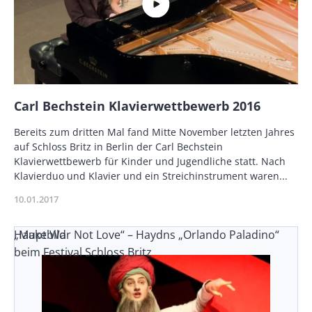
Name
Carl Bechstein Klavierwettbewerb 2016
Description
Bereits zum dritten Mal fand Mitte November letzten Jahres
auf Schloss Britz in Berlin der Carl Bechstein
Klavierwettbewerb für Kinder und Jugendliche statt. Nach
Klavierduo und Klavier und ein Streichinstrument waren...
Publikationsdatum
10.01.2017
„Make War Not Love“ – Haydns „Orlando Paladino“
Hauptbild
beim Festival Schloss Britz