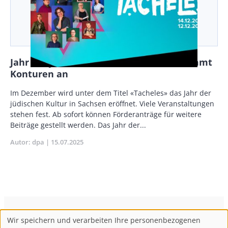
Jahr der jüdischen Kultur in Sachsen nimmt
Konturen an
Body
Im Dezember wird unter dem Titel «Tacheles» das Jahr der
jüdischen Kultur in Sachsen eröffnet. Viele Veranstaltungen
stehen fest. Ab sofort können Förderanträge für weitere
Beiträge gestellt werden. Das Jahr der...
Autor
dpa
Publikationsdatum
15.07.2025
ConBrio Kulturmedienhaus
AGB
Datenschutz
Wir speichern und verarbeiten Ihre personenbezogenen