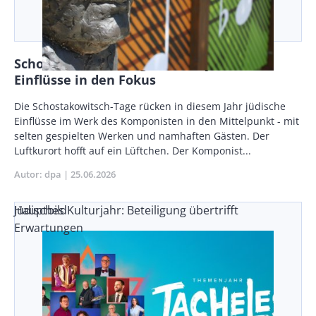
Schostakowitsch-Tage rücken jüdische
Einflüsse in den Fokus
Body
Die Schostakowitsch-Tage rücken in diesem Jahr jüdische
Einflüsse im Werk des Komponisten in den Mittelpunkt - mit
selten gespielten Werken und namhaften Gästen. Der
Luftkurort hofft auf ein Lüftchen. Der Komponist...
Autor
dpa
Publikationsdatum
25.06.2026
Jüdisches Kulturjahr: Beteiligung übertrifft
Hauptbild
Erwartungen