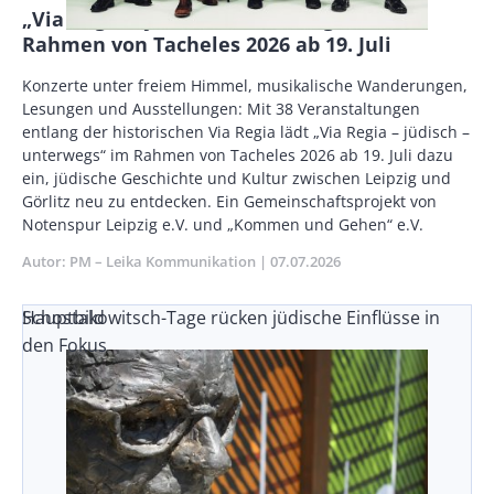
„Via Regia – jüdisch – unterwegs“ im
Rahmen von Tacheles 2026 ab 19. Juli
Body
Konzerte unter freiem Himmel, musikalische Wanderungen,
Lesungen und Ausstellungen: Mit 38 Veranstaltungen
entlang der historischen Via Regia lädt „Via Regia – jüdisch –
unterwegs“ im Rahmen von Tacheles 2026 ab 19. Juli dazu
ein, jüdische Geschichte und Kultur zwischen Leipzig und
Görlitz neu zu entdecken. Ein Gemeinschaftsprojekt von
Notenspur Leipzig e.V. und „Kommen und Gehen“ e.V.
Autor
PM – Leika Kommunikation
Publikationsdatum
07.07.2026
Schostakowitsch-Tage rücken jüdische Einflüsse in
Hauptbild
den Fokus