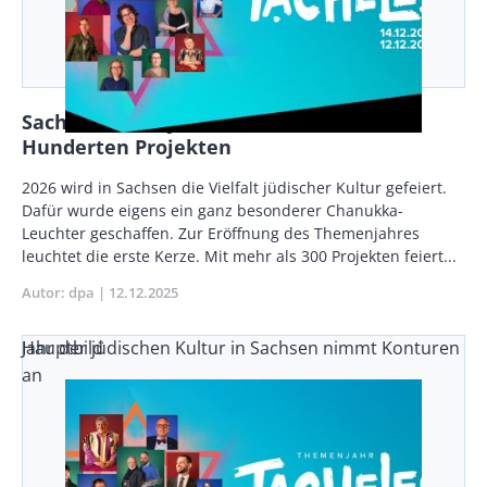
Sachsen feiert jüdische Kultur mit
Hunderten Projekten
Body
2026 wird in Sachsen die Vielfalt jüdischer Kultur gefeiert.
Dafür wurde eigens ein ganz besonderer Chanukka-
Leuchter geschaffen. Zur Eröffnung des Themenjahres
leuchtet die erste Kerze. Mit mehr als 300 Projekten feiert...
Autor
dpa
Publikationsdatum
12.12.2025
Jahr der jüdischen Kultur in Sachsen nimmt Konturen
Hauptbild
an