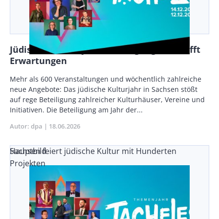
Jüdisches Kulturjahr: Beteiligung übertrifft
Erwartungen
Body
Mehr als 600 Veranstaltungen und wöchentlich zahlreiche
neue Angebote: Das jüdische Kulturjahr in Sachsen stößt
auf rege Beteiligung zahlreicher Kulturhäuser, Vereine und
Initiativen. Die Beteiligung am Jahr der...
Autor
dpa
Publikationsdatum
18.06.2026
Sachsen feiert jüdische Kultur mit Hunderten
Hauptbild
Projekten