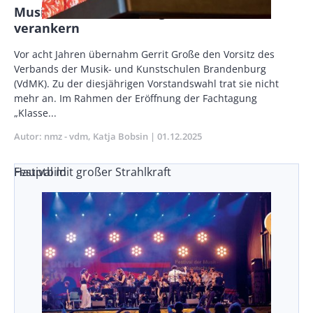
Musikalische Förderung im Gesetz
verankern
Vorspann
Vor acht Jahren übernahm Gerrit Große den Vorsitz des
/
Verbands der Musik- und Kunstschulen Brandenburg
Teaser
(VdMK). Zu der diesjährigen Vorstandswahl trat sie nicht
mehr an. Im Rahmen der Eröffnung der Fachtagung
„Klasse...
Autor
nmz - vdm
Katja Bobsin
Publikationsdatum
01.12.2025
Festival mit großer Strahlkraft
Hauptbild