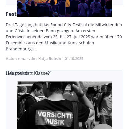
Festival mit großer Strahlkraft
Vorspann
Drei Tage lang hat das Sound City-Fes­tival die Mitwirkenden
/
und Gäste in seinen Bann gezogen. Am ersten
Teaser
Ferienwochenende vom 25. bis 27. Juli 2025 waren über 170
Ensembles aus den Musik- und Kunstschulen
Brandenburgs...
Autor
nmz - vdm
Katja Bobsin
Publikationsdatum
01.10.2025
„Masse statt Klasse?“
Hauptbild