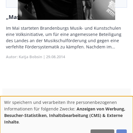
„Masse statt Klasse?“
Body
Im Mai starteten Brandenburgs Musik- und Kunstschulen
eine Volksinitiative, um für eine angemessene Beteiligung
des Landes an der Musikschulförderung und gegen eine
verfehlte Fördersystematik zu kämpfen. Nachdem im...
Autor
Katja Bobsin
Publikationsdatum
29.08.2014
ConBrio Kulturmedienhaus
AGB
Datenschutz
Wir speichern und verarbeiten Ihre personenbezogenen
Use
Footer
Impressum
Info & Kontakt
Informationen für folgende Zwecke:
Anzeigen von Werbung,
of
Abo kündigen / Widerruf der Bestellung
Besucher-Statistiken, Inhaltsbearbeitung (CMS) & Externe
personal
Inhalte
.
F
M
Y
data