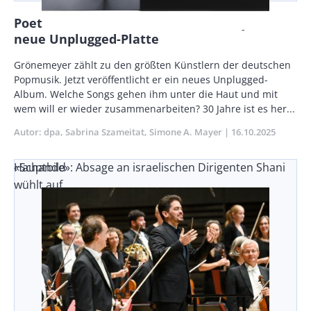
Poet mit Chor und Gästen: Grönemeyers
neue Unplugged-Platte
Body
Grönemeyer zählt zu den größten Künstlern der deutschen
Popmusik. Jetzt veröffentlicht er ein neues Unplugged-
Album. Welche Songs gehen ihm unter die Haut und mit
wem will er wieder zusammenarbeiten? 30 Jahre ist es her...
Autor
dpa
Sabrina Szameitat
Simone A. Mayer
Publikationsdatu
16.10.2025
«Schande»: Absage an israelischen Dirigenten Shani
Hauptbild
wühlt auf