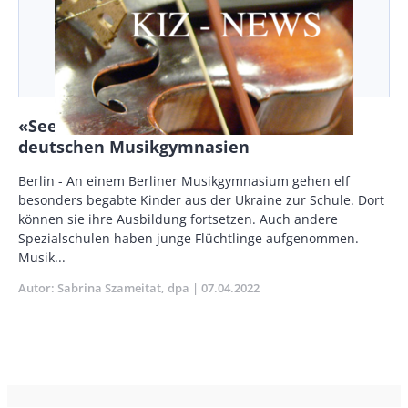
«Seelische Kraft»: Ukrainer lernen an
deutschen Musikgymnasien
Body
Berlin - An einem Berliner Musikgymnasium gehen elf
besonders begabte Kinder aus der Ukraine zur Schule. Dort
können sie ihre Ausbildung fortsetzen. Auch andere
Spezialschulen haben junge Flüchtlinge aufgenommen.
Musik...
Autor
Sabrina Szameitat
dpa
Publikationsdatum
07.04.2022