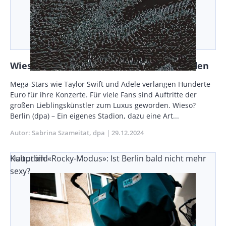
Wieso Konzerttickets immer teurer werden
Body
Mega-Stars wie Taylor Swift und Adele verlangen Hunderte
Euro für ihre Konzerte. Für viele Fans sind Auftritte der
großen Lieblingskünstler zum Luxus geworden. Wieso?
Berlin (dpa) – Ein eigenes Stadion, dazu eine Art...
Autor
Sabrina Szameitat
dpa
Publikationsdatum
29.12.2024
Kultur im «Rocky-Modus»: Ist Berlin bald nicht mehr
Hauptbild
sexy?