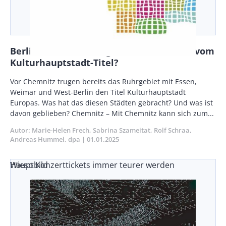
Berlin, Weimar, Ruhrgebiet – Was bleibt vom
Kulturhauptstadt-Titel?
Body
Vor Chemnitz trugen bereits das Ruhrgebiet mit Essen,
Weimar und West-Berlin den Titel Kulturhauptstadt
Europas. Was hat das diesen Städten gebracht? Und was ist
davon geblieben? Chemnitz – Mit Chemnitz kann sich zum...
Autor
Marie-Helen Frech
Sabrina Szameitat
Rolf Schraa
Andreas Hummel
dpa
Publikationsdatum
01.01.2025
Wieso Konzerttickets immer teurer werden
Hauptbild