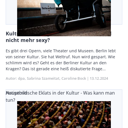
Kultur im «Rocky-Modus»: Ist Berlin bald
nicht mehr sexy?
Body
Es gibt drei Opern, viele Theater und Museen. Berlin lebt
von seiner Kultur. Sie hat Weltruf. Nun wird gespart. Wie
schlimm wird es? Geht es der Berliner Kultur an den
Kragen? Das ist gerade eine heiß diskutierte Frage...
Autor
dpa
Sabrina Szameitat
Caroline Bock
Publikationsdatum
13.12.2024
Antisemitische Eklats in der Kultur - Was kann man
Hauptbild
tun?