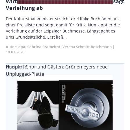
Wirbel um Buchhandlungspreis: Weimer sagt
Verleihung ab
Body
Der Kulturstaatsminister streicht drei linke Buchläden aus
einer Preisliste und sorgt damit für Kritik. Nun kippt er die
Verleihung auf der Leipziger Buchmesse. Längst geht es
ums Grundsätzliche. Erst ließ...
Autor
dpa
Sabrina Szameitat
Verena Schmitt-Roschmann
Publika
10.03.2026
Poet mit Chor und Gästen: Grönemeyers neue
Hauptbild
Unplugged-Platte