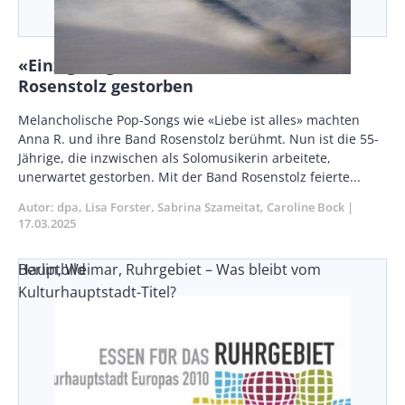
«Einzigartige Stimme»: Anna R. von
Rosenstolz gestorben
Body
Melancholische Pop-Songs wie «Liebe ist alles» machten
Anna R. und ihre Band Rosenstolz berühmt. Nun ist die 55-
Jährige, die inzwischen als Solomusikerin arbeitete,
unerwartet gestorben. Mit der Band Rosenstolz feierte...
Autor
dpa
Lisa Forster
Sabrina Szameitat
Caroline Bock
Publikat
17.03.2025
Berlin, Weimar, Ruhrgebiet – Was bleibt vom
Hauptbild
Kulturhauptstadt-Titel?