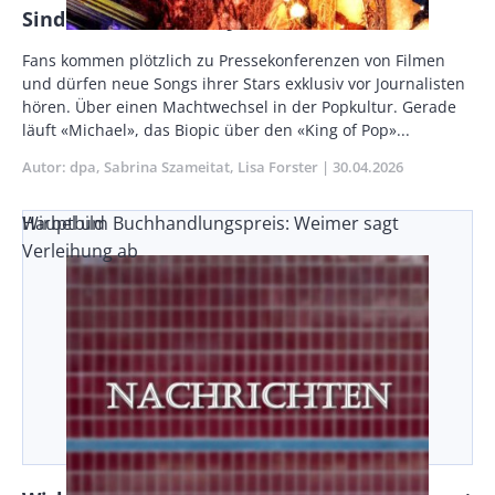
Sind Fans die neuen Journalisten?
Body
Fans kommen plötzlich zu Pressekonferenzen von Filmen
und dürfen neue Songs ihrer Stars exklusiv vor Journalisten
hören. Über einen Machtwechsel in der Popkultur. Gerade
läuft «Michael», das Biopic über den «King of Pop»...
Autor
dpa
Sabrina Szameitat
Lisa Forster
Publikationsdatum
30.04.2026
Wirbel um Buchhandlungspreis: Weimer sagt
Hauptbild
Verleihung ab