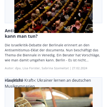
Antisemitische Eklats in der Kultur - Was
kann man tun?
Body
Die Israelkritik-Debatte der Berlinale erinnert an den
Antisemitismus-Eklat der documenta. Nun beschäftigt das
Thema die Biennale in Venedig. Ein Berater hat Vorschläge,
wie man damit umgehen kann. Berlin - Es ist nicht...
Autor
dpa
Lisa Forster
Sabrina Szameitat
Publikationsdatum
27.02.2024
«Seelische Kraft»: Ukrainer lernen an deutschen
Hauptbild
Musikgymnasien