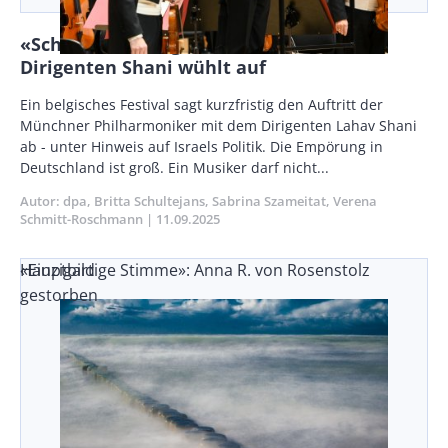
«Schande»: Absage an israelischen
Dirigenten Shani wühlt auf
Body
Ein belgisches Festival sagt kurzfristig den Auftritt der
Münchner Philharmoniker mit dem Dirigenten Lahav Shani
ab - unter Hinweis auf Israels Politik. Die Empörung in
Deutschland ist groß. Ein Musiker darf nicht...
Autor
dpa
Britta Schultejans
Sabrina Szameitat
Verena
Schmitt-Roschmann
Publikationsdatum
11.09.2025
«Einzigartige Stimme»: Anna R. von Rosenstolz
Hauptbild
gestorben