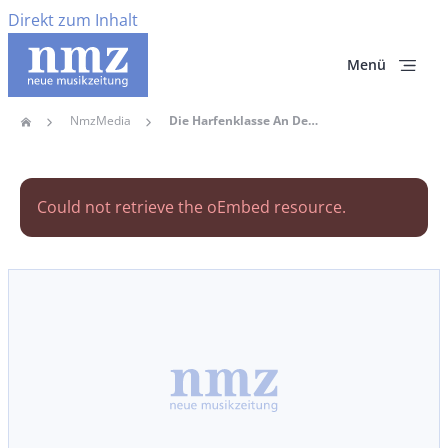
Direkt zum Inhalt
Menü
NmzMedia
Die Harfenklasse An Der HfM Karlsruhe
Home
Pfadnavigation
Fehlermeldung
Could not retrieve the oEmbed resource.