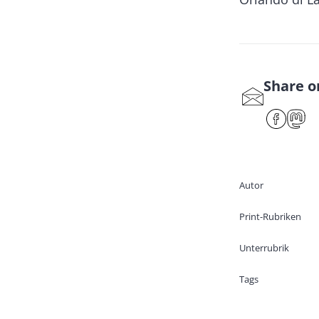
Share o
S
har
F
e
ac
ast
by
eb
od
ma
oo
on
Autor
il
k
Print-Rubriken
Unterrubrik
Tags