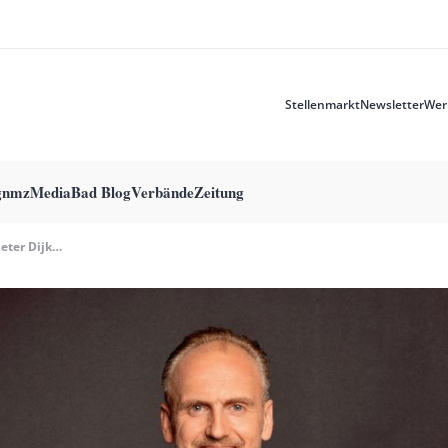
Stellenmarkt
Newsletter
Wer
Meta
menu
g
nmzMedia
Bad Blog
Verbände
Zeitung
11 Fragen An Peter Dijkstra