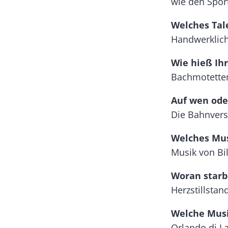
wie den Spor
Welches Tal
Handwerklich
Wie hieß Ihr
Bachmotetten
Auf wen ode
Die Bahnver
Welches Mus
Musik von Bill
Woran starb
Herzstillstand
Welche Musik
Orlando di La