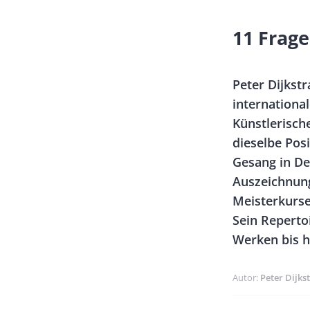
Banner
11 Frage
Full-
Size
Vorspann
Peter Dijkst
/
international
Teaser
Künstlerisch
dieselbe Posi
Gesang in De
Auszeichnung
Meisterkurse
Sein Reperto
Werken bis h
Autor
Peter Dijks