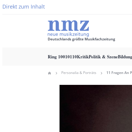
Direkt zum Inhalt
Deutschlands größte Musikfachzeitung
Ring 10010110
Kritik
Politik & Szene
Bildun
Main
Personalia & Porträts
Home
navigation
Pfadnavigation
Hauptbild