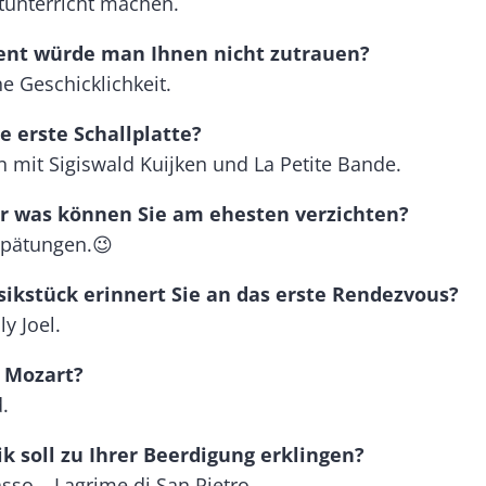
tunterricht machen.
ent würde man Ihnen nicht zutrauen?
e Geschicklichkeit.
e erste Schallplatte?
 mit Sigiswald Kuijken und La Petite Bande.
r was können Sie am ehesten verzichten?
spätungen.😉
ikstück erinnert Sie an das erste Rendezvous?
y Joel.
 Mozart?
.
 soll zu Ihrer Beerdigung erklingen?
sso – Lagrime di San Pietro.