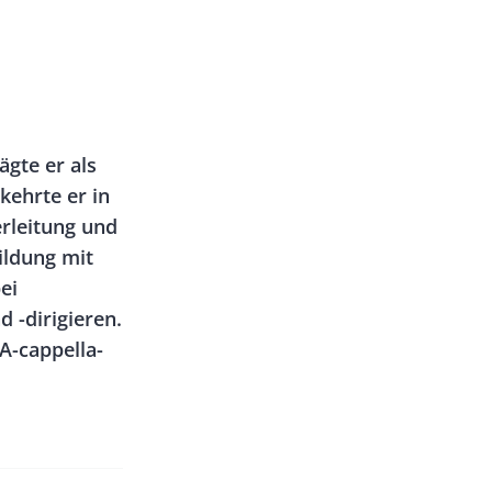
ägte er als
kehrte er in
erleitung und
ildung mit
ei
 -dirigieren.
A-cappella-