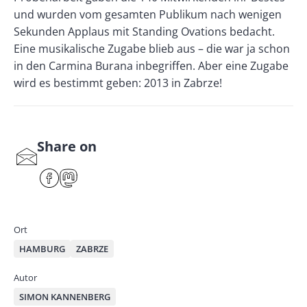
und wurden vom gesamten Publikum nach wenigen
Sekunden Applaus mit Standing Ovations bedacht.
Eine musikalische Zugabe blieb aus – die war ja schon
in den Carmina Burana inbegriffen. Aber eine Zugabe
wird es bestimmt geben: 2013 in Zabrze!
Share on
S
har
F
M
e
ace
ast
by
bo
od
mai
ok
on
Ort
l
HAMBURG
ZABRZE
Autor
SIMON KANNENBERG