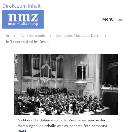
Direkt zum Inhalt
Menü
Nmz Verbände
Jeunesses Musicales Deutschland
Home
Pfadnavigation
In Taberna Und Im Drachenboot
Hauptbild
Nicht nur die Bühne – auch der Zuschauerraum in der
Hamburger Laeiszhalle war vollbesetzt. Foto Katharina
Biebl