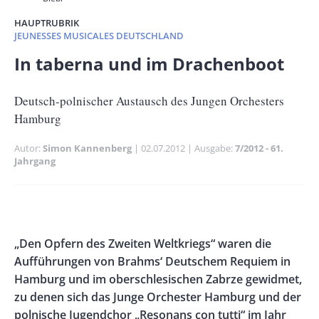
HAUPTRUBRIK
JEUNESSES MUSICALES DEUTSCHLAND
Banner
In taberna und im Drachenboot
Full-
Size
Untertitel
Deutsch-polnischer Austausch des Jungen Orchesters
Hamburg
Autor
Simon Kannenberg
Publikationsdatum
02.07.2012
Ausgabe
7/2012 - 61.
Jahrgang
Banner
Rectangle
Banner
Body
„Den Opfern des Zweiten Weltkriegs“ waren die
Left
Rectangle
Aufführungen von Brahms‘ Deutschem Requiem in
Right
Hamburg und im oberschlesischen Zabrze gewidmet,
zu denen sich das Junge Orchester Hamburg und der
polnische Jugendchor „Resonans con tutti“ im Jahr