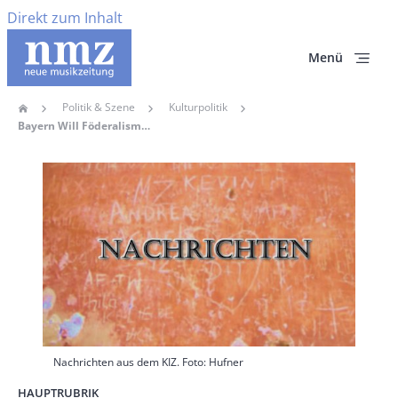
Direkt zum Inhalt
Menü
Politik & Szene
Kulturpolitik
Home
Pfadnavigation
Bayern Will Föderalismus In Der Kulturpolitik Stärken
Hauptbild
Nachrichten aus dem KIZ. Foto: Hufner
HAUPTRUBRIK