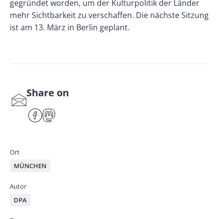
gegründet worden, um der Kulturpolitik der Länder
mehr Sichtbarkeit zu verschaffen. Die nächste Sitzung
ist am 13. März in Berlin geplant.
Share on
S
har
F
M
e
ace
ast
by
bo
od
mai
ok
on
Ort
l
MÜNCHEN
Autor
DPA