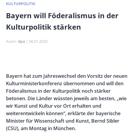
KULTURPOLITIK
Banner
Bayern will Föderalismus in der
Full-
Kulturpolitik stärken
Size
Autor
dpa
Publikationsdatum
06.01.2020
Banner
Rectangle
Banner
Body
Bayern hat zum Jahreswechsel den Vorsitz der neuen
Left
Rectangle
Kulturministerkonferenz übernommen und will den
Right
Föderalismus in der Kulturpolitik noch stärker
betonen. Die Länder wüssten jeweils am besten, „wie
wir Kunst und Kultur vor Ort erhalten und
weiterentwickeln können“, erklärte der bayerische
Minister für Wissenschaft und Kunst, Bernd Sibler
(CSU), am Montag in München.