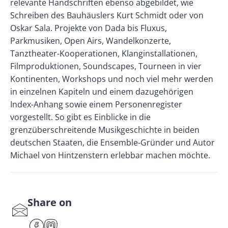
relevante Handschriften ebenso abgebildet, wie
Schreiben des Bauhäuslers Kurt Schmidt oder von
Oskar Sala. Projekte von Dada bis Fluxus,
Parkmusiken, Open Airs, Wandelkonzerte,
Tanztheater-Kooperationen, Klanginstallationen,
Filmproduktionen, Soundscapes, Tourneen in vier
Kontinenten, Workshops und noch viel mehr werden
in einzelnen Kapiteln und einem dazugehörigen
Index-Anhang sowie einem Personenregister
vorgestellt. So gibt es Einblicke in die
grenzüberschreitende Musikgeschichte in beiden
deutschen Staaten, die Ensemble-Gründer und Autor
Michael von Hintzenstern erlebbar machen möchte.
Share on
S
har
F
M