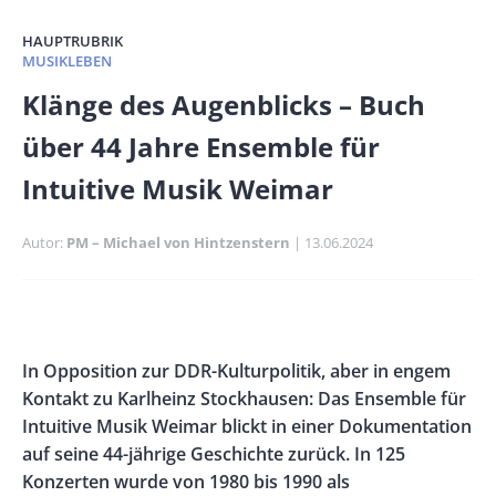
HAUPTRUBRIK
MUSIKLEBEN
Banner
Klänge des Augenblicks – Buch
Full-
über 44 Jahre Ensemble für
Size
Intuitive Musik Weimar
Autor
PM – Michael von Hintzenstern
Publikationsdatum
13.06.2024
Banner
Rectangle
Banner
Body
In Opposition zur DDR-Kulturpolitik, aber in engem
Left
Rectangle
Kontakt zu Karlheinz Stockhausen: Das Ensemble für
Right
Intuitive Musik Weimar blickt in einer Dokumentation
auf seine 44-jährige Geschichte zurück. In 125
Konzerten wurde von 1980 bis 1990 als