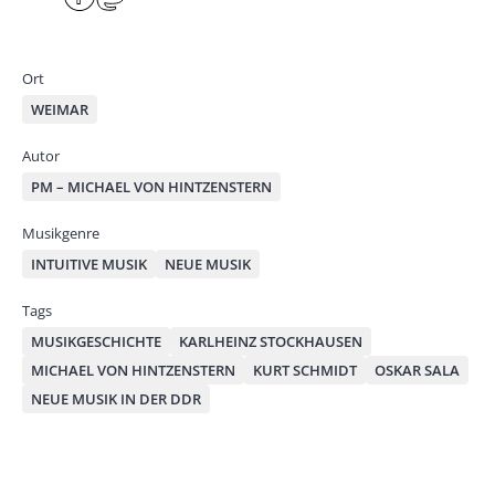
e
ace
ast
by
bo
od
mai
ok
on
Ort
l
WEIMAR
Autor
PM – MICHAEL VON HINTZENSTERN
Musikgenre
INTUITIVE MUSIK
NEUE MUSIK
Tags
MUSIKGESCHICHTE
KARLHEINZ STOCKHAUSEN
MICHAEL VON HINTZENSTERN
KURT SCHMIDT
OSKAR SALA
NEUE MUSIK IN DER DDR