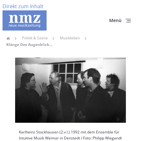
Direkt zum Inhalt
Menü
Politik & Szene
Musikleben
Home
Pfadnavigation
Klänge Des Augenblicks – Buch Über 44 Jahre Ensemble Für Intuitive Musik Weimar
Hauptbild
Karlheinz Stockhausen (2.v.l.) 1992 mit dem Ensemble für
Intuitive Musik Weimar in Denstedt / Foto: Philipp Wiegandt