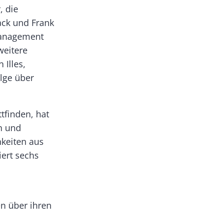
, die
ack und Frank
management
weitere
Illes,
lge über
ttfinden, hat
n und
hkeiten aus
iert sechs
en über ihren