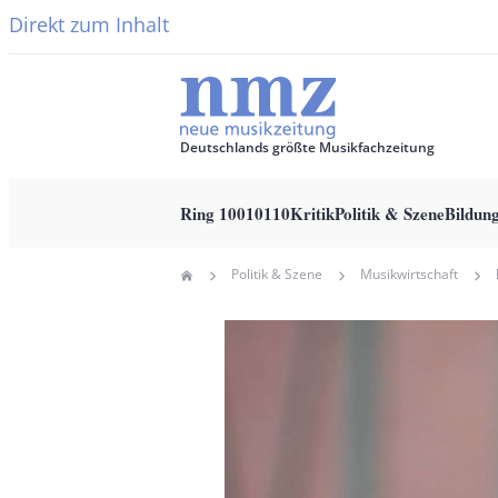
Direkt zum Inhalt
Deutschlands größte Musikfachzeitung
Ring 10010110
Kritik
Politik & Szene
Bildun
Main
Politik & Szene
Musikwirtschaft
Home
navigation
Pfadnavigation
Hauptbild