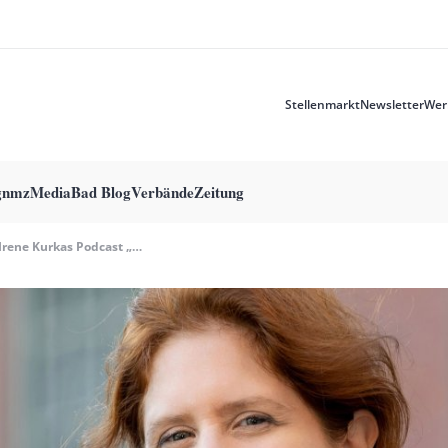
Stellenmarkt
Newsletter
Wer
Meta
menu
g
nmzMedia
Bad Blog
Verbände
Zeitung
Irene Kurkas Podcast „neue Musik Leben“ Wird Zwei Jahre Alt