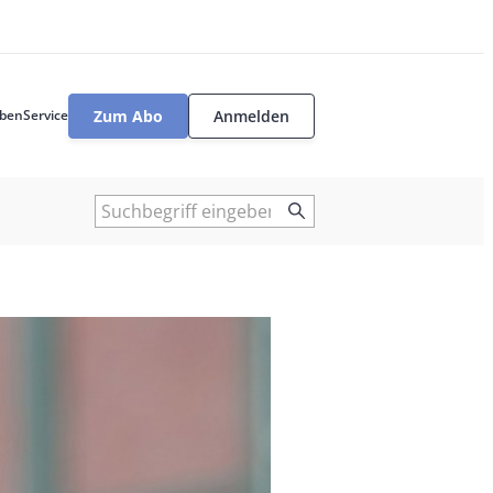
Zum Abo
Anmelden
ben
Service
User
tools
Suche