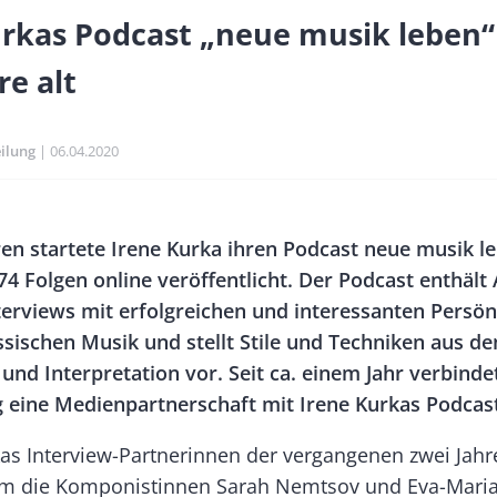
urkas Podcast „neue musik leben“
re alt
ilung
Publikationsdatum
06.04.2020
Banner
ren startete Irene Kurka ihren Podcast neue musik l
Rectangle
74 Folgen online veröffentlicht. Der Podcast enthält
Right
terviews mit erfolgreichen und interessanten Persön
ssischen Musik und stellt Stile und Techniken aus d
und Interpretation vor. Seit ca. einem Jahr verbinde
 eine Medienpartnerschaft mit Irene Kurkas Podcast
kas Interview-Partnerinnen der vergangenen zwei Jah
m die Komponistinnen Sarah Nemtsov und Eva-Maria