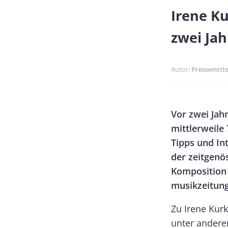
Banner
Irene K
Full-
zwei Jah
Size
Autor
Pressemitte
Banner
Body
Vor zwei Jah
Rectangle
mittlerweile 
Left
Tipps und In
der zeitgenö
Komposition 
musikzeitung
Zu Irene Kur
unter andere