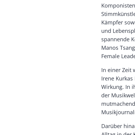
Komponisten 
Stimmkünstle
Kämpfer sow
und Lebenspl
spannende Ko
Manos Tsanga
Female Leade
In einer Zeit
Irene Kurkas
Wirkung. In i
der Musikwel
mutmachende 
Musikjourna
Darüber hinau
Alltag in der 