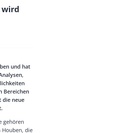
 wird
eben und hat
 Analysen,
lichkeiten
en Bereichen
t die neue
.
re gehören
 Houben, die